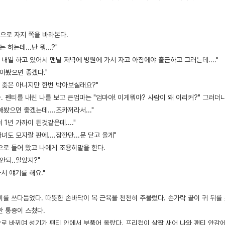
짓으로 자지 쪽을 바라본다.
 하는데...난 뭐...?"
오늘 내일 하고 있어서 맨날 저녁에 병원에 가서 자고 아침에야 출근하고 그러는데...."
아봤으면 좋겠다."
은 좆은 아니지만 한번 박아보실래요?"
 펜티를 내린 나를 보고 큰엄마는 "엄마야! 이게뭐야? 사람이 왜 이리커?" 그러더
봤으면 좋겠는데....조카꺼라서..."
 1년 가까이 된것같은데...."
다녀도 모자랄 판에....잠깐만...문 닫고 올게"
으로 들어 왔고 나에게 조용히말을 한다.
안되..알았지?"
가서 얘기를 해요."
미를 쓰다듬었다. 따뜻한 손바닥이 목 근육을 천천히 주물렀다. 손가락 끝이 귀 뒤를
한 통증이 스쳤다.
로 바뀌며 성기가 팬티 안에서 부풀어 올랐다. 프리컴이 살짝 새어 나와 팬티 안감