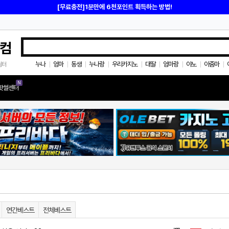
[무료충전]1분만에 6천포인트 획득하는 방법!
컴
누나
엄마
동생
누나랑
우리카지노
대딸
엄마랑
야노
아줌마
쉼터
|
|
|
|
|
|
|
|
|
N
핫썰센터
연간베스트
전체베스트