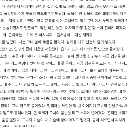
벅지 중간까지 내려가며 끈적한 실이 길게 늘어졌다. 털이 많고 검은 보지가 드러났다
고, 클리토리스가 부풀어 핑크빛으로 빛났다. 씹물이 한 방울씩 흘러내리며 허벅지 안
의 보지를 벌려 보였다. 안쪽 분홍빛 살이 드러났고, 작은 구멍에서 투명한 액체가 
– 달콤하면서도 짭짤하고, 약간 비린 듯한, 여자의 가장 깊은 향 – 이 진하게 퍼졌다
 봐. 큰아빠는… 이제 못 하시니까… 김서방이… 대신 채워줘.”
를 벌렸다. 나는 그녀 앞에 무릎을 꿇었다. 성기를 대고 천천히 밀어 넣었다.
습했지만, 입구가 좁아 처음엔 저항했다. 습기가 도와 미끄러지듯 안으로 들어갔다.
 조였다. 주름 하나하나가 귀두를 문지르는 느낌이 생생했다. 귀두가 자궁 입구를 살
… 너무 커… 큰엄마 찢어질 것 같아… 네 좆 끝이… 자궁 입구를 찌르는 게… 느껴
… 네 정맥이… 긁을 때마다… 안이… 경련해… 네 좆이… 내 보지 모양을 바꾸는 게…
피부가 부딪히는 ‘짝짝짝’ 소리가 룸 안을 울렸다. 그녀의 가슴이 위아래로 흔들렸고,
… 네 좆이… 내 안을 헤집는 게… 좋아… 자궁이… 떨려… 네 귀두가… 내 안쪽을 누
랐다. 몸이 경련하듯 떨리며 보지가 리듬 있게 조였다. 뜨거운 액체가 흘러넘쳐 내 
라붙었다. 그녀의 신음이 노래방 음악 소리에 섞여 더 작고 더 절박하게 들렸다. “
 정액이 그녀 안으로 쏟아졌다. 펄떡이는 느낌이 몇 번 이어지며 그녀의 안을 가득 
지 입구로 흘러내렸다. 흰 액체가 그녀의 음순을 타고 소파에 떨어졌다. 끈적한 소리가
숨을 골랐다. 그녀의 가슴이 내 가슴에 닿아 아직도 떨렸다. 땀이 식으면서 피부가 