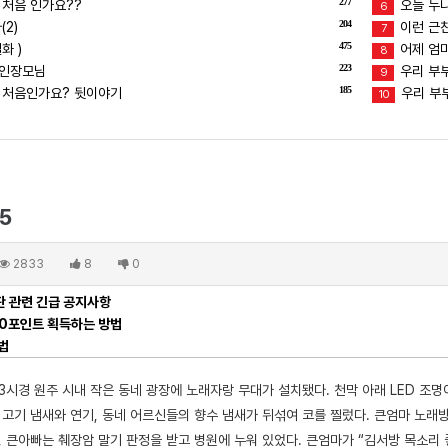
277
 처음 인가요??
오늘 누
6
204
2)
이런 근친
7
475
화 )
어제 엄마
8
223
장인장모님
우리 부부
9
185
 처음인가요? 뒷이야기
우리 부
10
5
2833
8
0
 관련 긴급 공지사항
00포인트 획득하는 방법
법
3시경 원주 시내 작은 동네 광장에 노래자랑 무대가 설치됐다. 천막 아래 LED 조
 고기 냄새와 연기, 동네 어르신들의 향수 냄새가 뒤섞여 코를 찔렀다. 큰엄마 노래
, 큰아빠는 췌장암 말기 판정을 받고 병원에 누워 있었다. 큰엄마가 “김서방 목소리 