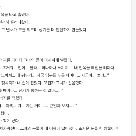
.
쪽을 타고 흘렀다.
천천히 흘러나왔다.
. 그 냄새가 코를 찌르며 성기를 더 단단하게 만들었다.
짝 찌를 때마다 그녀의 몸이 미세하게 떨렸다.
져… 뜨거워… 안이… 불타… 하나하나 느껴져… 내 안쪽을 헤집을 때마다…
 느껴져… 네 귀두가… 자궁 입구를 누를 때마다… 자궁이… 떨려…”
 젖꼭지가 내 손에 잡혔다. 꼬집자 그녀가 신음했다.
를 때마다… 전기가 통하는 것 같아……”
허벅지를 적셨다.
아… 아흑… 가… 가는 거야…… 큰엄마 보지……”
채웠다.
 작게 났다.
차가워졌다. 그녀의 눈물이 내 어깨에 떨어졌다. 뜨거운 눈물 한 방울이 피