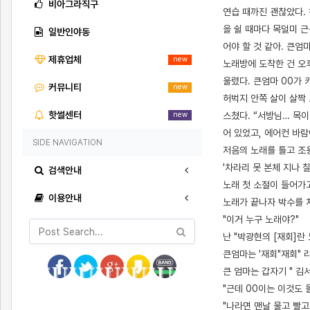
비아그라직구
연습 때까진 괜찮았다. 
을 쉴 때마다 목덜미 근
일반인야동
어야 할 것 같아. 큰엄
제휴업체
new
노래방에 도착한 건 오후
울렸다. 큰엄마 00가 
커뮤니티
new
허벅지 안쪽 살이 살짝
핫썰센터
스쳤다. “서방님… 목이
new
어 있었고, 에어컨 바
SIDE NAVIGATION
저음의 노래를 틀고 조용
'차라리 못 본체 지나 칠
검색안내
노래 첫 소절이 들어가
이용안내
노래가 끝나자 박수를 치
"이거 누구 노래야?"
난 "박광현의 [재회]란
큰엄마는 '재회"재회" 
큰 엄마는 갑자기 " 김서
"근데 00이는 이것도 
"나라면 맨날 물고 빨고