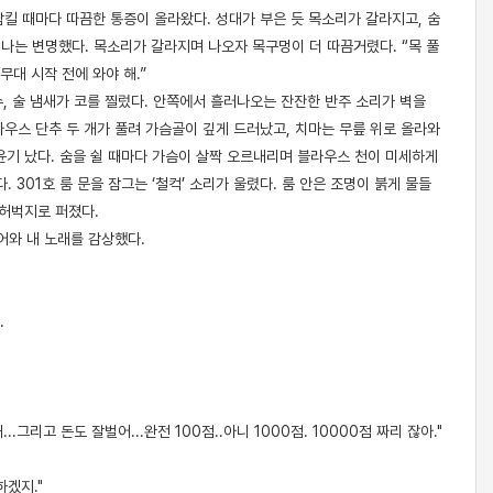
삼킬 때마다 따끔한 통증이 올라왔다. 성대가 부은 듯 목소리가 갈라지고, 숨
” 나는 변명했다. 목소리가 갈라지며 나오자 목구멍이 더 따끔거렸다. “목 풀
무대 시작 전에 와야 해.”
수, 술 냄새가 코를 찔렀다. 안쪽에서 흘러나오는 잔잔한 반주 소리가 벽을
라우스 단추 두 개가 풀려 가슴골이 깊게 드러났고, 치마는 무릎 위로 올라와
윤기 났다. 숨을 쉴 때마다 가슴이 살짝 오르내리며 블라우스 천이 미세하게
 301호 룸 문을 잠그는 ‘철컥’ 소리가 울렸다. 룸 안은 조명이 붉게 물들
 허벅지로 퍼졌다.
어와 내 노래를 감상했다.
.
.그리고 돈도 잘벌어...완전 100점..아니 1000점. 10000점 짜리 잖아."
하겠지."