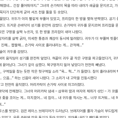
딱해졌네… 긴장 풀어줘야지.” 그녀의 손가락이 목을 따라 내려가 쇄골을 문지르고, 
꼭지가 단단하게 굳어 셔츠 천을 뚫을 듯 솟았다.
꿇었다. 귀두가 이미 빨갛게 부풀어 있었고, 프리컴이 한 방울 맺혀 반짝였다. 공기 
았다. 뜨거운 손바닥이 성기를 완전히 감쌌다. 손가락이 귀두를 문지르며 프리컴을 
은 구멍을 살짝 누르자, 또 한 방울 프리컴이 새어 나왔다.
자리를 살짝 긁자, 미세한 통증과 쾌감이 동시에 밀려왔다. 귀두가 더 부풀며 핏줄이
 진해… 짭짤해… 손가락 사이로 흘러내리는 게… 끈적해…”
술이 귀두를 감쌌다.
혀의 움직임이 성기를 완전히 덮었다. 혀끝이 귀두 끝 작은 구멍을 파고들었다가, 귀
에 묻어났다. 그녀가 깊이 삼켰다. 목구멍까지 밀어 넣었다가 천천히 빼냈다.
 구역질을 참는 듯한 작은 헛구역질 소리 “욱… 헉…” 가 들렸다. 침이 흘러내리며 
 으음…” 하는 신음이 새어 나왔다. 그 소리가 내 고막을 진동시켰다
 잡고 천천히 움직였다. 머리카락이 손가락 사이로 미끄러졌다.
닥에 전해졌다. 그녀의 머리카락 냄새 – 샴푸와 땀과 여자의 체취가 섞인 – 가 코를
내 좆을 조이는 게… 미치겠어… 네 침이… 내 귀두를 적시는 게… 너무 뜨거워… 네 
져…”
우스를 벗었다. 검은 레이스 브래지어가 드러났다. 브래지어를 풀자 가슴이 부드럽게
 있었고, 유륜 주위에 작은 돌기가 돋아 있었다. 치마를 내리고 팬티를 벗었다.