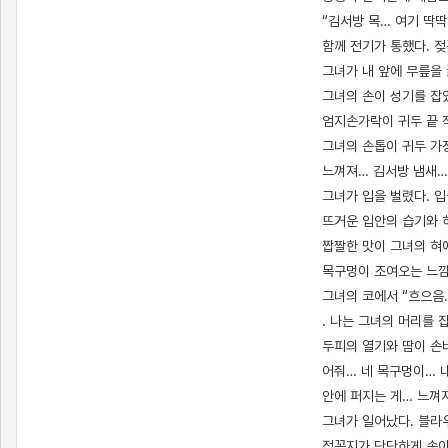
“김서방 목… 여기 딱
함께 전기가 통했다. 젖
그녀가 내 앞에 무릎을 
그녀의 손이 성기를 잡
엄지손가락이 귀두 끝 작
그녀의 손톱이 귀두 가장
느껴져… 김서방 냄새…
그녀가 입을 벌렸다. 입
뜨거운 입안의 습기와 
짭짤한 맛이 그녀의 혀
목구멍이 조여오는 느낌,
그녀의 코에서 “흐으음…
. 나는 그녀의 머리를
두피의 열기와 땀이 손바
어줘… 네 목구멍이… 
안에 퍼지는 게… 느껴
그녀가 일어났다. 블라
젖꼭지가 단단하게 솟아