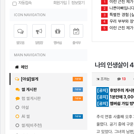
이런 근친 제가
1
자동접속
회원가입
|
정보찾기
나쁜아빠입니다(
2
특별한 경험 (실
ICON NAVIGATION
3
우리 부부와 
4
이런 근친 제가
5
썰모음
알림장
멤버쉽
출석부
MAIN NAVIGATION
나의 인생살이 4
메인
[야설]썰게
조까는
13
new
썰 게시판
new
[공지]
후방주의 게시판
[공지]
1분만에 3,0
펌 썰게시판
new
[공지]
멤버쉽 가입 방
야설
AI 썰
추석 연휴 사흘째 오후 
new
울렸다. 공기 중에 구운
썰게(비추천)
고 있었다. 그녀의 남편