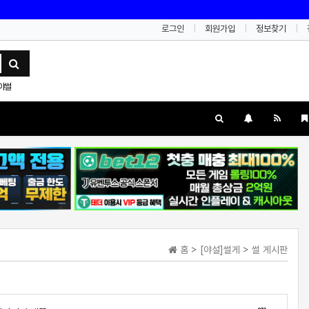
로그인
회원가입
정보찾기
야썰
홈 > [야설]썰게 > 썰 게시판