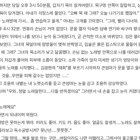
하지만 당일 오후 3시 50분쯤, 갑자기 목이 잠겨버렸다. 목구멍 안쪽이 칼칼하고, 
육이 당겨졌다. 아내가 걱정스레 물었다. “오빠 목 왜 그래? 오늘 나가기로 했잖아.
마 노래방에 가서… 좀 연습하고 올게.” 아내는 고개를 끄덕였다. “그래, 빨리 다녀와. 
 4시 32분. 연휴라 손님이 거의 없었다. 문을 열자 익숙한 담배 연기와 싸구려 향
카운터 뒤에서 나를 보더니 눈이 동그래졌다가, 곧 끈적한 미소로 바뀌었다. 검은 블
 보였다. 그녀의 목덜미에 땀방울이 맺혀 반짝였고, 입술은 붉은 립스틱으로 물들어 
 왜 그래? 그녀의 목소리가 낮고 달콤했다. 손님 없는 노래방 안쪽으로 나를 데려갔다.
람이 차갑게 불어와 피부에 소름이 돋았다. 소파 가죽이 앉자 미세한 냉기가 엉덩이와
히 노래를 시작했다.... 김광현의 "재회"를 부르기 시작하자 큰엄마가 문을 열고 들
 것을..우연을 피해 갈수는 없었지만 .....'
고 조용히 내뱉는 내 노랫소리를 듣고 큰엄마는 눈을 감고 조용히 감상하였다.
며 "우와..정말 노래잘한다....다들 반하겠어요" 그러면서 내 손을 잡고 눈이 커졌다
 노래예요"
라면서 되내이며 외웠다.
방은 못하는게 뭐야. 머리도 좋아. 키도 커. 몸도 좋아. 얼굴도 잘생겨....노래도 잘해..
몰라보고 독수공방시켜? 못난년....쯧쯧쯧.."
 그럴 텐데....복을 발로 차는 구만...바람이라도 나면 어쩔려고..그제서야 울고불고 