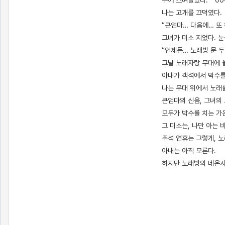
부에 스며들었다. “ 00
나는 고개를 끄덕였다.
“큰엄마… 다음에… 또 
그녀가 미소 지었다. 눈
“언제든… 노래방 문 두
그날 노래자랑 무대에 올
아내가 객석에서 박수를
나는 무대 위에서 노래를
큰엄마의 신음, 그녀의 
모두가 박수를 치는 가
그 미소는, 나만 아는 
추석 연휴는 그렇게, 
아내는 아직 모른다.
하지만 노래방의 네온사
[출처]
나의 인생살이 45 ( 야설 | 은꼴사 | 썰모음 | 성인썰 - 핫썰닷컴)
?bo_table=ssul19&wr_id=1295945
토토사이트