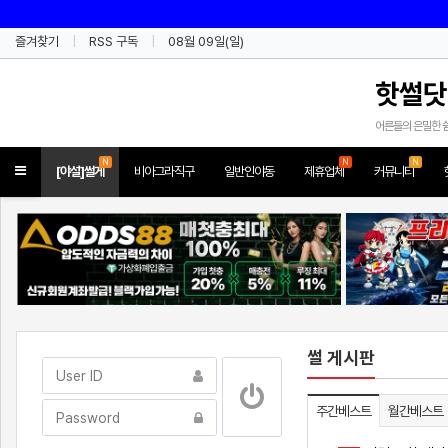
즐겨찾기
RSS 구독
08월 09일(일)
핫썰닷
어른들의 은밀한 
N
N
N
Toggle
[야설]썰게
비아그라직구
일반인야동
제휴업체
커뮤니티
navigation
썰 게시판
주간베스트
월간베스트