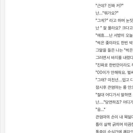
"근데? 진짜 커?"
난..."뭐가요?"
"그게?" 라고 하며 눈
난 " 잘 몰라요? 크다고는
"에휴....난 서방이 
"썩은 좆이라도 한번 박
그말을 들은 나는 "썩
그러면서 바지를 내렸다.
"진짜로 한번만이라도 해
"00이가 안해줘요. 벌써
"그래? 미친년...업고 
잠시후 큰엄마는 룸 안
"절대 어디가서 말하면 
난...."당연하죠? 어디
"응..."
큰엄마의 손이 내 목덜
톱이 살짝 긁히며 따끔
통증이 순식간에 쾌감으