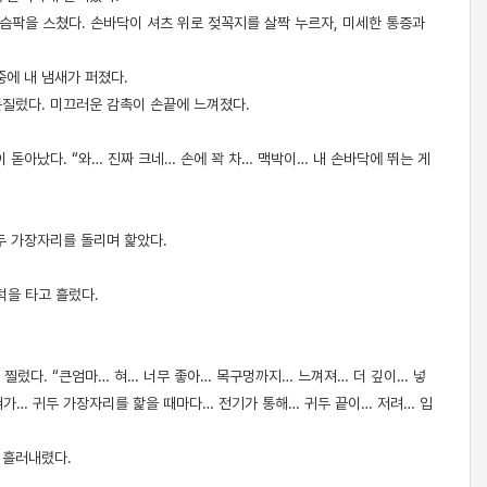
가슴팍을 스쳤다. 손바닥이 셔츠 위로 젖꼭지를 살짝 누르자, 미세한 통증과
중에 내 냄새가 퍼졌다.
문질렀다. 미끄러운 감촉이 손끝에 느껴졌다.
 돋아났다. “와… 진짜 크네… 손에 꽉 차… 맥박이… 내 손바닥에 뛰는 게
두 가장자리를 돌리며 핥았다.
턱을 타고 흘렀다.
 찔렀다. “큰엄마… 혀… 너무 좋아… 목구멍까지… 느껴져… 더 깊이… 넣
혀가… 귀두 가장자리를 핥을 때마다… 전기가 통해… 귀두 끝이… 저려… 입
 흘러내렸다.