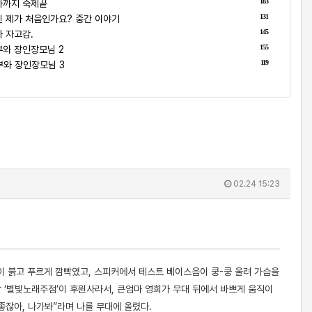
183
나까지 숙제끝
131
 제가 처음인가요? 중간 이야기
145
 자고감.
155
와 장인장모님 2
119
부와 장인장모님 3
02.24 15:23
명이 붉고 푸르게 깜빡였고, 스피커에서 테스트 베이스음이 쿵-쿵 울려 가슴을
방 ‘별빛노래주점’이 후원사라서, 큰엄마 영희가 무대 뒤에서 바쁘게 움직이
좋잖아, 나가봐”라며 나를 무대에 올렸다.