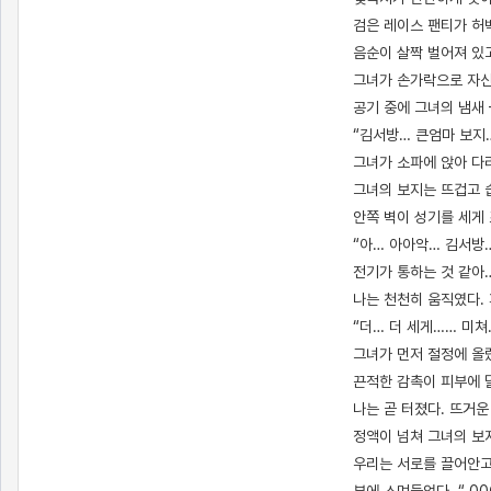
검은 레이스 팬티가 허
음순이 살짝 벌어져 있
그녀가 손가락으로 자신
공기 중에 그녀의 냄새 
“김서방… 큰엄마 보지…
그녀가 소파에 앉아 다리
그녀의 보지는 뜨겁고 
안쪽 벽이 성기를 세게
“아… 아아악… 김서방
전기가 통하는 것 같아
나는 천천히 움직였다. 
“더… 더 세게…… 미쳐
그녀가 먼저 절정에 올
끈적한 감촉이 피부에 달
나는 곧 터졌다. 뜨거운
정액이 넘쳐 그녀의 보
우리는 서로를 끌어안고 