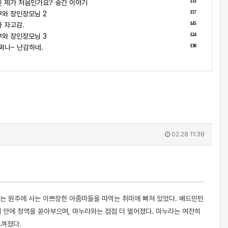
133
 제가 처음인가요? 중간 이야기
157
와 장인장모님 2
145
 자고감.
124
와 장인장모님 3
138
쩌나~ 난감하네.
02.28 11:38
나는 원주에 사는 이쁘장한 아줌마들을 따먹는 취미에 빠져 있었다. 배드민턴
 안에 정액을 쏟아부으며, 마누라와는 점점 더 멀어졌다. 마누라는 여전히
느껴졌다.