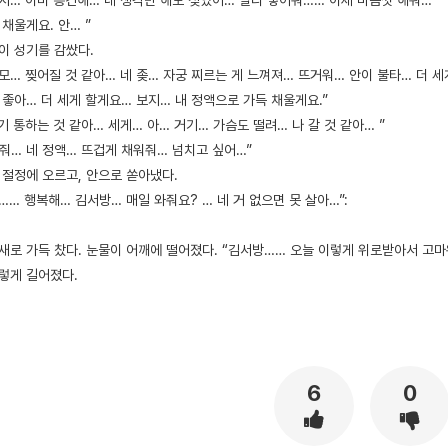
보지… 이미 흥건해… 네 생각만 해도 젖었어… 빨리 넣어줘…… 이제 마음껏 해줘…”
 채울게요. 안… ”
이 성기를 감쌌다.
모… 찢어질 것 같아… 네 좆… 자궁 찌르는 게 느껴져… 뜨거워… 안이 불타… 더 세
 좋아… 더 세게 할게요… 보지… 내 정액으로 가득 채울게요.”
기 통하는 것 같아… 세게… 아… 거기… 가슴도 떨려… 나 갈 것 같아… ”
줘… 네 정액… 뜨겁게 채워줘… 넘치고 싶어…”
 절정에 오르고, 안으로 쏟아냈다.
…… 행복해… 김서방… 매일 와줘요? … 네 거 없으면 못 살아…”:
새로 가득 찼다. 눈물이 어깨에 떨어졌다. “김서방…… 오늘 이렇게 위로받아서 고마
그렇게 길어졌다.
6
0