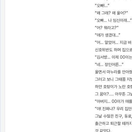
“오빠!…”
“왜 그래? 왜 울어?”
“오빠… 나 임신이래…”
“어? 뭐라고?”
“애가 생겼대…”
“어… 알았어… 지금 바
신호위반도 하며 집으로 
“김서방… 이제 00이는
“네… 장인어른…”
울면서 마누라를 안아줬다
그러고 보니 그때쯤 지
하얀 호랑이가 노란 호랑
그 꿈이?.... 아무튼
“아버지… 00이가 애를
“야! 진짜냐? 우리 집
그날 수많은 친구, 동
출근하고 퇴근할 때까지
것 같았다.