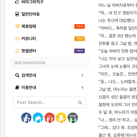
비아그라직구
어느 날 아버지로부터 
“야… 네 친구 경범이가
일반인야동
나는 웃으며 대답했다.
제휴업체
new
“아버지… 축하할 일인데
“야… 결혼 4년 됐는데
커뮤니티
new
전화를 끊고 그날 밤, 
핫썰센터
“오늘 아버지 전화 왔어
new
“나도 아이 낳고 싶은
SIDE NAVIGATION
그녀의 눈에 눈물이 고
“미안… 오늘은… 천천
검색안내
“응… 나도… 노력할게
이용안내
그날 밤, 마누라는 울면
신음이 섞인 울음이 방
절정에 오르며 그녀 안
두 달 후, 마누라가 아
“나… 생리 안 하고… 
“그래… 갔다 와. 조심해
출근 후, 오후에 마누라