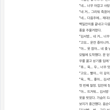
“네… 너무 아깝고 사
“네 거… 그리워 죽겠어
“네… 다음주에… 제대로
백일잔치를 끝내고 다음
좆을 주물거렸다.
“김서방… 네 거… 너
“고모… 운전 중이니까
“아… 못 참아… 네 좆
모텔에 도착했다. 문 
무릎 꿇고 성기를 입에 
“후… 욱… 우… 너무 
“고모… 빨아… 더 깊이
“욱… 헉… 좋아… 김서
첫 번째 절정. 입안에
“아… 뜨거워… 김서방
옷을 벗었다. 가슴이 드
보지가 흥건했다. 음순