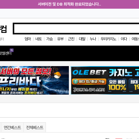
서버이전 및 DB 최적화 완료되었습니다..
컴
엄마
네토
가슴
유부
근친
대딸
누나
우리카지노
아다
여동
쉼터
|
|
|
|
|
|
|
|
|
N
핫썰센터
연간베스트
전체베스트