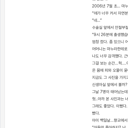
2006년 7월 초… 마
“애가 너무 커서 자연
“네…”
수술실 앞에서 안절부절못
“9시 26분에 출생했습
엄청 컸다. 좀 있으니
어머니는 마누라한테로 
나도 너무 감격했다. 
그걸 보는 순간...헉..
온 몸에 피와 오물이 
지금도 그 사진을 가지고
신생아실 앞에서 볼까?
그날 7명이 태어났는데 
헛..아까 본 사진과는 
그래도 좋았다. 이뻤다.
빴다.
아이 백일날...향교에서
“아들만 좋아하지? 난…