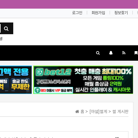
로그인
회원가입
정보찾기
생
홈 > [야설]썰게 > 썰 게시판