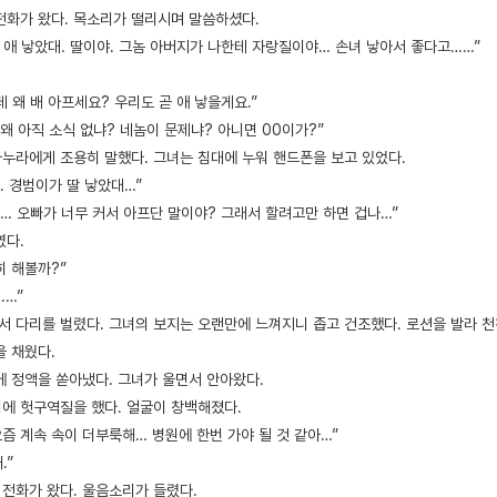
전화가 왔다. 목소리가 떨리시며 말씀하셨다.
 애 낳았대. 딸이야. 그놈 아버지가 나한테 자랑질이야… 손녀 낳아서 좋다고……”
 왜 배 아프세요? 우리도 곧 애 낳을게요.”
 왜 아직 소식 없냐? 네놈이 문제냐? 아니면 00이가?”
마누라에게 조용히 말했다. 그녀는 침대에 누워 핸드폰을 보고 있었다.
. 경범이가 딸 낳았대…”
데… 오빠가 너무 커서 아프단 말이야? 그래서 할려고만 하면 겁나…”
였다.
히 해볼까?”
……”
서 다리를 벌렸다. 그녀의 보지는 오랜만에 느껴지니 좁고 건조했다. 로션을 발라 천
을 채웠다.
에 정액을 쏟아냈다. 그녀가 울면서 안아왔다.
침에 헛구역질을 했다. 얼굴이 창백해졌다.
요즘 계속 속이 더부룩해… 병원에 한번 가야 될 것 같아…”
.”
 전화가 왔다. 울음소리가 들렸다.