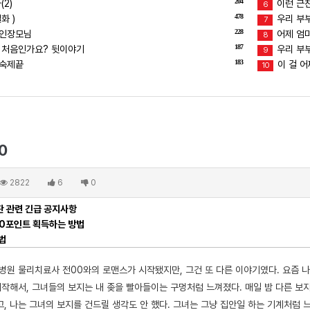
204
2)
이런 근친
6
478
화 )
우리 부부
7
228
장인장모님
어제 엄마
8
187
 처음인가요? 뒷이야기
우리 부부
9
183
 숙제끝
이 걸 어
10
0
2822
6
0
 관련 긴급 공지사항
00포인트 획득하는 방법
법
 병원 물리치료사 전00와의 로맨스가 시작됐지만, 그건 또 다른 이야기였다. 요즘 
작해서, 그녀들의 보지는 내 좆을 빨아들이는 구멍처럼 느껴졌다. 매일 밤 다른 보지
, 나는 그녀의 보지를 건드릴 생각도 안 했다. 그녀는 그냥 집안일 하는 기계처럼 