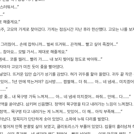
랑스러워서…”
…”
 해줄게요.”
주, 고모의 가게로 찾아갔다. 가게는 점심시간 지난 후라 한산했다. 고모는 나를 보
무 그리웠어… 손에 잡히니까… 벌써 뜨거워… 끈적해… 빨고 싶어 죽겠어…”
… 참아요… 모텔 가서… 제대로 해줄게요.”
 냄새… 코를 찔러… 빨리 가…… 내 보지 찢어질 정도로 박아줘…”
닫자마자 고모가 미친 듯이 좆을 빨아댔다.
넣었다. 뜨거운 입안 습기가 성기를 감쌌다. 혀가 귀두를 핥아 올렸다. 귀두 끝 작은
맛있어… 1년 만에 먹는거야? 김서방…… 짭짤해… 더 줘…… 아… 네 냄새… 미치겠어
……”
방 좆… 내 목구멍 가득 느껴져…… 아… 네 냄새 미치겠어… 쏴줘… 안에… 다……”
 정액을 쏟아냈다. 삼키며 신음했다. 정액이 목구멍을 타고 내려가는 느낌이 느껴졌다.
 정액… 목구멍 타고 내려가는 게 느껴져… 맛있어… 더 해… 아직 부족해……”
러났다. 젖꼭지가 단단하게 솟아 있었다. 소파에 누워 다리를 벌렸다.
이 벌어져 안쪽 분홍빛 살이 보였고, 클리토리스가 부풀어 있었다. 씹물이 흘러넘쳐 