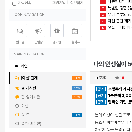
나쁜아빠입니다(
1
자동접속
회원가입
|
정보찾기
특별한 경험 (실
2
우리 부부와 
ICON NAVIGATION
3
이런 근친 제가
4
오늘 누나까지
5
썰모음
알림장
멤버쉽
출석부
MAIN NAVIGATION
나의 인생살이 5
메인
[야설]썰게
조까는
16
new
썰 게시판
new
[공지]
후방주의 게시판
[공지]
1분만에 3,0
펌 썰게시판
new
[공지]
멤버쉽 가입 방
야설
AI 썰
몸에 이상이 생긴 후로
new
동호회 아줌마들부터 시
썰게(비추천)
차갑게 등을 돌리고 자고