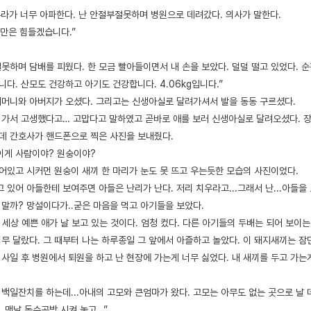
누라가 너무 아파한다. 난 안절부절못하며 병원으로 데려갔다. 의사가 말한다.
분만은 힘들겠습니다.”
하며 담배를 피웠다. 한 모금 빨아들이면서 내 손을 보았다. 덜덜 떨고 있었다. 순
니다. 산모도 건강하고 아기도 건강합니다. 4.06kg입니다.”
 어머니와 아버지가 오셨다. 그리고는 신생아실로 달려가셔서 발을 동동 구르셨다.
가서 고생했다고… 고맙다고 말하였고 곧바로 애를 보러 신생아실로 달려오셨다. 장인
근데 간호사가 핸드폰으로 찍은 사진을 보내줬다.
..이게 사람이야? 원숭이야?
묻어있고 시커먼 원숭이 새끼 한 마리가 눈도 못 뜨고 우는듯한 모습의 사진이었다.
 있어 아들한테 보여주면 아들은 난리가 난다. 저리 치우라고...그래서 난...아들을
 말까? 망설이다가..굳은 마음을 먹고 아기들을 보았다.
세상 예쁜 애가 날 보고 있는 것이다. 엄청 컸다. 다른 아기들의 두배는 되어 보이는 
너무 달랐다. 그 때부터 나는 하루종일 그 앞에서 아즐하고 놀았다. 이 돼지새끼는 잠
 사일 후 병원에서 퇴원을 하고 난 현장에 가는게 너무 싫었다. 내 새끼를 두고 가
 백일잔치를 하는데...아내의 고모와 큰엄마가 왔다. 고모는 아무도 없는 곳으로 날 
 맨날 독수공방 시켜 놓고…”