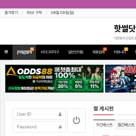
즐겨찾기
RSS 구독
08월 09일(일)
핫썰닷
어른들의 은밀한 
N
N
N
Toggle
[야설]썰게
비아그라직구
일반인야동
제휴업체
커뮤니티
navigation
썰 게시판
주간베스트
월간베스트