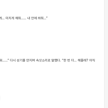
게… 미치게 해줘…… 내 안에 쏴줘…”
워……” 다시 성기를 만지며 속삿소리로 말했다. “한 번 더… 해줄래? 아직