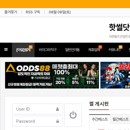
즐겨찾기
RSS 구독
08월 08일(토)
핫썰닷
어른들의 은밀한 
N
N
N
Toggle
[야설]썰게
비아그라직구
일반인야동
제휴업체
커뮤니티
navigation
썰 게시판
주간베스트
월간베스트