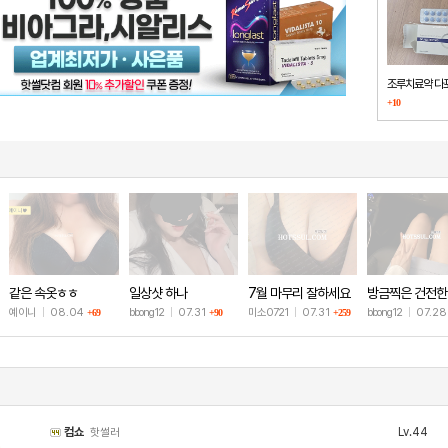
조루치료약 다
+10
했습니다
같은 속옷ㅎㅎ
일상샷 하나
7월 마무리 잘하세요
방금찍은 건전한
🫶
샷
예이니
|
08.04
bbong12
|
07.31
미소0721
|
07.31
bbong12
|
07.2
+69
+90
+259
컴쇼
Lv.44
핫썰러