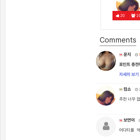
20
1
Comments
윤지
포인트 충전
자세히 보기 
컴쇼
2
추천 너무 
보연이
어다티를 억