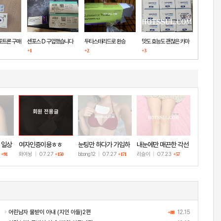
포트론 구매
센포스 D 구입했습니다
두타스테리드로 환승
맛도 효능도 괜찮은 카마
+1
+2
+3
그라
회원 전용글
 일상
여자인증이용ㅎㅎ
눈팅만 하다가 가입하
내눈에만 매끈한 각선
고 인증!
미
8
화여뉭
|
07.27
bbong12
|
07.27
리슬이
|
07.23
+91
+150
+171
+57
어린남자 물받이 아내 (지인 아들)2편
12.15
+88