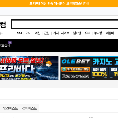
초 대박! 여성 인증 게시판이 오픈되었습니다!!
컴
SM
야노
여친
근친
카지노사이트
멤버쉽
유부
누나랑
아줌마
쉼터
|
|
|
|
|
|
|
|
|
N
핫썰센터
연간베스트
전체베스트