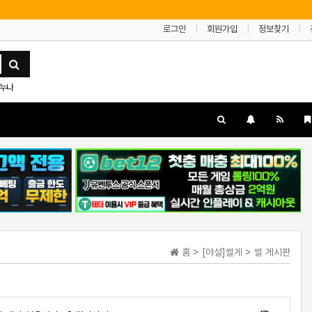
로그인
회원가입
정보찾기
누나
홈 > [야설]썰게 > 썰 게시판