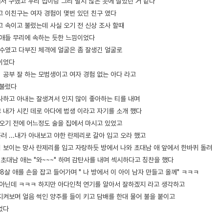
에서 구했고 우리 집이랑 그리 멀지 않은 곳에 살았던 거 같다
고 이친구는 여자 경험이 몇번 있던 친구 였다
고 속이고 불렀는데 사실 오기 전 신상 조사 할때
 애들 무리에 속하는 듯한 느낌이었다
선수였고 다부진 체격에 얼굴은 좀 잘생긴 얼굴로
이었다
래 공부 잘 하는 모범생이고 여자 경험 없는 아다 라고
 불렀다
사하고 아내는 잘생겨서 인지 많이 좋아하는 티를 내며
 내가 시킨 데로 아다에 범생 이라고 자기를 소개 했다
 오기 전에 어느정도 술을 집에서 마시고 있었고
 ...내가 아내보고 야한 란제리로 갈아 입고 오라 했고
 보이는 망사 란제리를 입고 자랑하듯 방에서 나와 초대남 애 앞에서 한바퀴 돌려
 초대남 애는 "와~~~" 하며 감탄사를 내며 섹시하다고 칭찬을 했다
8살 애를 손을 잡고 들어가며 " 나 방에서 이 아이 남자 만들고 올께" ㅋㅋㅋ
 아닌데 ㅋㅋㅋ 하지만 아다인척 연기를 알아서 잘하겠지 라고 생각하고
지켜보며 얼음 썩인 양주를 들이 키고 담배를 한대 물어 불을 붙이고
었다