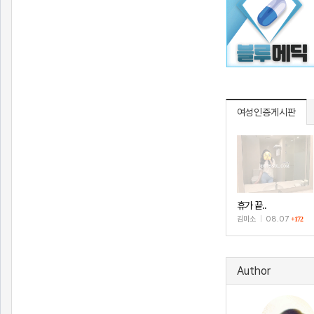
여성인증게시판
휴가 끝..
김미소
|
08.07
+172
Author