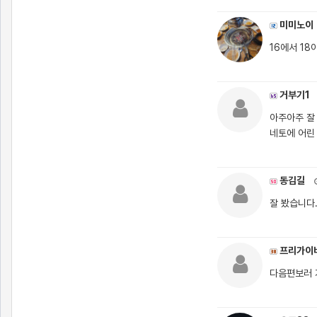
미미노이
16에서 18
거부기1
아주아주 잘
네토에 어린 
동김길
잘 봤습니다
프리가이
다음편보러 