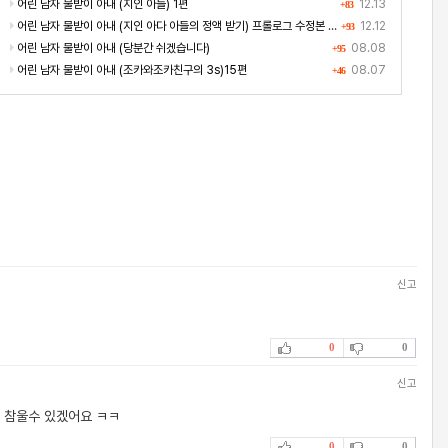
어린 남자 물받이 아내 (지인 아들) 1편
12.13
+83
어린 남자 물받이 아내 (지인 아다 아들의 정액 받기) 프롤로그 수정본 좀더 길게 썼어요^^;
12.12
+93
어린 남자 물받이 아내 (당분간 쉬겠습니다)
08.08
+95
어린 남자 물받이 아내 (조카와조카친구의 3s)15편
08.07
+46
신고
0
0
신고
 참울수 있겠어요 ㅋㅋ
0
0