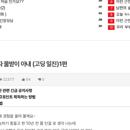
268
 처음 인가요??
이런 근친
6
197
2)
남편의 술버
7
456
화 )
오늘 누
8
208
장인장모님
이런 근친
9
203
후
우리 부
10
 물받이 아내 (고딩 일진)1편
22377
54
0
 관련 긴급 공지사항
00포인트 획득하는 방법
법
대 경험을 올려 볼께요~
하기 힘들고 한 10년 전 쯤 인걸 로 생각 나는데