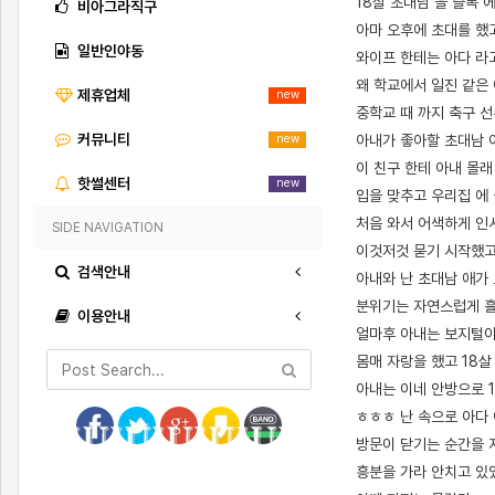
18살 초대남 을 즐톡 
비아그라직구
아마 오후에 초대를 했
일반인야동
와이프 한테는 아다 라
왜 학교에서 일진 같은
제휴업체
new
중학교 때 까지 축구 
커뮤니티
아내가 좋아할 초대남 
new
이 친구 한테 아내 몰
핫썰센터
new
입을 맞추고 우리집 에
처음 와서 어색하게 인
SIDE NAVIGATION
이것저것 묻기 시작했고
검색안내
아내와 난 초대남 애가
분위기는 자연스럽게 흘러
이용안내
얼마후 아내는 보지털이
몸매 자랑을 했고 18살
아내는 이네 안방으로 1
ㅎㅎㅎ 난 속으로 아다
방문이 닫기는 순간을 
흥분을 가라 안치고 있