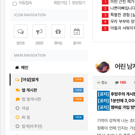
이런 근친 제가
1
자동접속
회원가입
|
정보찾기
나쁜아빠입니다(
2
특별한 경험 (실
ICON NAVIGATION
3
우리 부부와 
4
아들과 샤워이
5
썰모음
알림장
멤버쉽
출석부
MAIN NAVIGATION
어린 남자
메인
[야설]썰게
new
컴쇼
165
썰 게시판
new
[공지]
후방주의 게시판
펌 썰게시판
new
[공지]
1분만에 3,0
[공지]
멤버쉽 가입 방
야설
AI 썰
new
기억이 강하게 나는 초
썰게(비추천)
정확이 언제 인지는 가늠