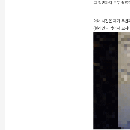
그 장면까지 모두 촬영
[출처]
전남친한테 몰카 찍힌 썰 (1) ( 야설 | 은꼴사 | 썰모음 | 성인썰 - 핫썰닷컴)
?bo_table=ssul19&wr_id=879905
스포츠토토
아래 사진은 제가 두번째
(블라인드 먹어서 모자