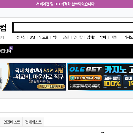
서버이전 및 DB 최적화 완료되었습니다..
컴
전여친
SM
입으로
섹파
근친
엄마랑
멤버쉽
엄마
아줌마
카지노
쉼터
|
|
|
|
|
|
|
|
|
N
핫썰센터
연간베스트
전체베스트