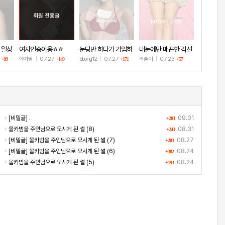
회원 전용글
 일상
여자인증이용ㅎㅎ
눈팅만 하다가 가입하
내눈에만 매끈한 각선
고 인증!
미
8
화여뉭
|
07.27
bbong12
|
07.27
리슬이
|
07.23
+89
+149
+171
+57
[비밀글] .
09.01
+203
몰카범을 주인님으로 모시게 된 썰 (8)
08.31
+243
[비밀글] 몰카범을 주인님으로 모시게 된 썰 (7)
08.27
+203
[비밀글] 몰카범을 주인님으로 모시게 된 썰 (6)
08.24
+382
몰카범을 주인님으로 모시게 된 썰 (5)
08.24
+193