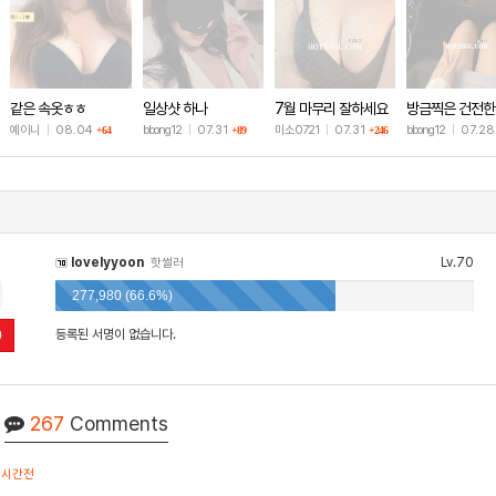
같은 속옷ㅎㅎ
일상샷 하나
7월 마무리 잘하세요
방금찍은 건전한
🫶
샷
예이니
|
08.04
bbong12
|
07.31
미소0721
|
07.31
bbong12
|
07.2
+64
+89
+246
lovelyyoon
Lv.70
핫썰러
277,980 (66.6%)
등록된 서명이 없습니다.
0
267
Comments
1시간전