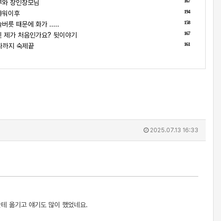
167
부와 장인장모님
194
샤워이후
158
릇 때문에 화가 .....
167
 제가 처음인가요? 뒷이야기
161
나까지 숙제끝
2025.07.13 16:33
한테 옮기고 얘기도 많이 했었네요.