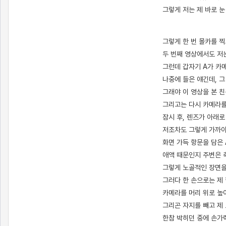
그렇게 저는 제 바로 눈
[출처]
전남친한테 몰카 찍힌 썰 (1) ( 야설 | 은꼴사 | 썰모음 | 성인썰 - 핫썰닷컴)
?bo_table=ssul19&wr_id=879905
사설토토
그렇게 한 번 몰카를 찍
두 번째 영상에서도 저는
그런데 갑자기 A가 카
나중에 들은 얘긴데, 그
그래야 이 영상을 본 
그리고는 다시 카메라를
잠시 후, 렌즈가 아래
저조차도 그렇게 가까이
화면 가득 항문을 담은
애액 때문인지 주변은 
그렇게 노골적인 장면을
그러다 한 손으로는 제
카메라를 머리 위로 높
그리곤 자지를 빼고 제
한참 박히던 중에 손가락