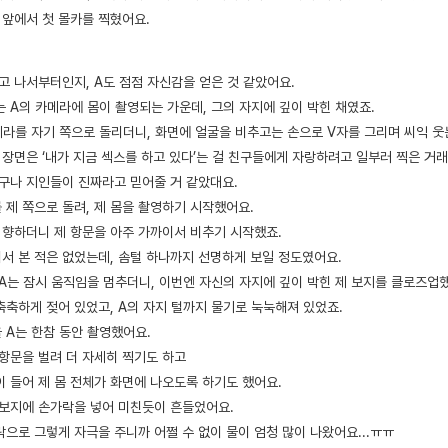
 앞에서 첫 몰카를 찍혔어요.
고 나서부터인지, A도 점점 자신감을 얻은 것 같았어요.
 A의 카메라에 몸이 촬영되는 가운데, 그의 자지에 깊이 박힌 채였죠.
메라를 자기 쪽으로 돌리더니, 화면에 얼굴을 비추고는 손으로 V자를 그리며 씨익 웃
 장면은 ‘내가 지금 섹스를 하고 있다’는 걸 친구들에게 자랑하려고 일부러 찍은 거래
친구나 지인들이 진짜라고 믿어줄 거 같았대요.
 제 쪽으로 돌려, 제 몸을 촬영하기 시작했어요.
로 향하더니 제 항문을 아주 가까이서 비추기 시작했죠.
서 본 적은 없었는데, 솜털 하나까지 선명하게 보일 정도였어요.
 A는 잠시 움직임을 멈추더니, 이번엔 자신의 자지에 깊이 박힌 제 보지를 클로즈업
축축하게 젖어 있었고, A의 자지 털까지 물기로 눅눅해져 있었죠.
 A는 한참 동안 촬영했어요.
 항문을 벌려 더 자세히 찍기도 하고
이 들어 제 몸 전체가 화면에 나오도록 하기도 했어요.
 보지에 손가락을 넣어 미친듯이 흔들었어요.
으로 그렇게 자극을 주니까 어쩔 수 없이 물이 엄청 많이 나왔어요...ㅠㅠ