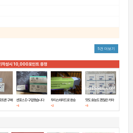
5건 더보기
기작성시 10,000포인트 증정
포트론 구매
센포스 D 구입했습니다
두타스테리드로 환승
맛도 효능도 괜찮은 카마
+1
+2
+3
그라