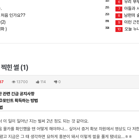
325
우리 부
6
255
.
아들과 
7
253
 처음 인가요??
남편의 술버
8
191
2)
이런 근친
9
358
화 )
오늘 누
10
힌 썰 (1)
67
13700
114
0
 관련 긴급 공지사항
00포인트 획득하는 방법
법
 이 일이 일어난 지는 벌써 2년 정도 되는 것 같아요.
 몰카를 확인했을 땐 어떻게 해야하나... 싶어서 증거 확보 차원에서 영상도 다 저
됐고 지금은 그 때 생각하면 묘하게 흥분이 돼서 이렇게 썰을 풀게 됐네요...ㅎㅎ