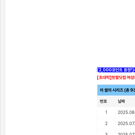
[출처]
전남친한테 몰카 찍힌 썰 (1) ( 야설 | 은꼴사 | 썰모음 | 성인썰 - 핫썰닷컴)
?bo_table=ssul19&wr_id=879905
스포츠토토
[2,000포인트 증정!
[초대박]핫썰닷컴 여성
이 썰의 시리즈 (총 9
번호
날짜
1
2025.08
2
2025.07
3
2025.07