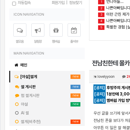
언니아들...
1
자동접속
회원가입
|
정보찾기
나쁜아빠입니다
2
이런 근친 제가
ICON NAVIGATION
3
나쁜아빠입니다(
4
특별한 경험 (실
5
썰모음
알림장
멤버쉽
출석부
MAIN NAVIGATION
전남친한테 몰카 찍
메인
[야설]썰게
lovelyyoon
2
new
썰 게시판
new
[공지]
후방주의 게시판
[공지]
1분만에 3,0
펌 썰게시판
new
[공지]
멤버쉽 가입 방
야설
new
AI 썰
우선 글을 쓰기에 앞서서
전남친 폰을 보다가 처음
썰게(비추천)
new
아무튼 이 일은 잘 해결