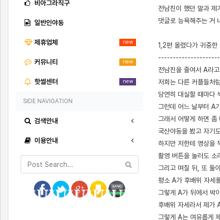
비아그라직구
전남친이 했던 말과 제
댓글로 능욕해주는 거 너
일반인야동
제휴업체
new
1,2편 올렸다가 귀중한
---------------------
커뮤니티
new
전남친을 줄여서 A라고
핫썰센터
저희는 다른 커플들처럼
new
당연히 대실할 때마다 
SIDE NAVIGATION
그런데 어느 날부터 A
그래서 어떻게 하면 좀
검색안내
국산야동을 봤고 자기도
이용안내
하지만 저한테 영상을 
촬영 버튼을 눌러도 소
그리고 며칠 뒤, 또 
평소 A가 후배위 자세
그렇게 A가 뒤에서 박아
후배위 자세라서 제가 A
그렇게 A는 여유롭게 