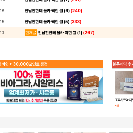
.18
전남친한테 몰카 찍힌 썰 (6)
(240)
.16
전남친한테 몰카 찍힌 썰 (5)
(333)
13
현재글
전남친한테 몰카 찍힌 썰 (1)
(267)
버쉽 + 30,000포인트 증정
블루메딕 후
조루치료약 다
+10
했습니다