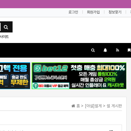
로그인
회원가입
정보찾기
사이트
홈 > [야설]썰게 > 썰 게시판