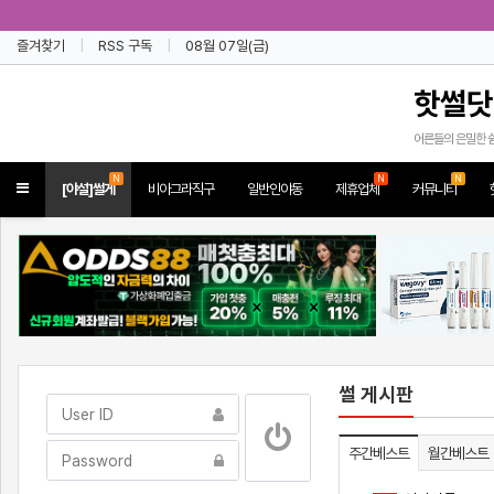
즐겨찾기
RSS 구독
08월 07일(금)
핫썰닷
어른들의 은밀한 
N
N
N
Toggle
[야설]썰게
비아그라직구
일반인야동
제휴업체
커뮤니티
navigation
썰 게시판
주간베스트
월간베스트