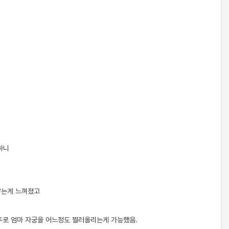
하니
닿는게 느껴졌고
두로 엄마 자궁을 어느정도 찔러올리는게 가능했음.