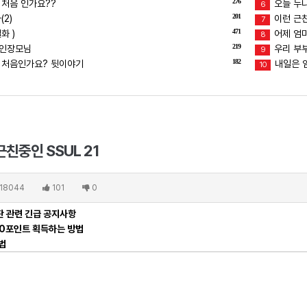
276
 처음 인가요??
오늘 누
6
201
2)
이런 근친
7
471
화 )
어제 엄마
8
219
장인장모님
우리 부부
9
182
 처음인가요? 뒷이야기
내일은 엄
10
친중인 SSUL 21
18044
101
0
 관련 긴급 공지사항
00포인트 획득하는 방법
법