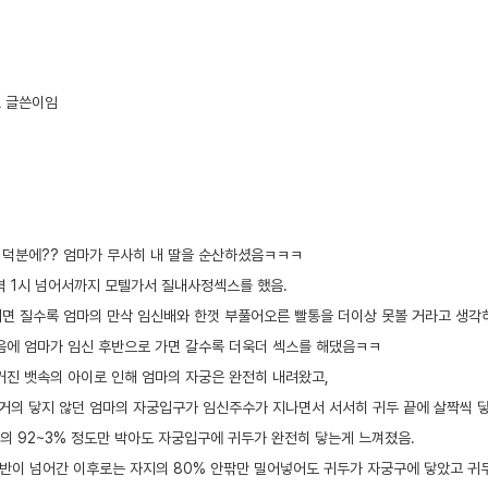
L 글쓴이임
 덕분에?? 엄마가 무사히 내 딸을 순산하셨음ㅋㅋㅋ
벽 1시 넘어서까지 모텔가서 질내사정섹스를 했음.
면 질수록 엄마의 만삭 임신배와 한껏 부풀어오른 빨통을 더이상 못볼 거라고 생각
음에 엄마가 임신 후반으로 가면 갈수록 더욱더 섹스를 해댔음ㅋㅋ
커진 뱃속의 아이로 인해 엄마의 자궁은 완전히 내려왔고,
 거의 닿지 않던 엄마의 자궁입구가 임신주수가 지나면서 서서히 귀두 끝에 살짝씩 
지의 92~3% 정도만 박아도 자궁입구에 귀두가 완전히 닿는게 느껴졌음.
중반이 넘어간 이후로는 자지의 80% 안팎만 밀어넣어도 귀두가 자궁구에 닿았고 귀