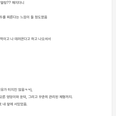
랑말랑?? 해지더니
귀두를 찌른다는 느낌이 들 정도였음
저녁먹이고 나 데려온다고 하고 나오셔서
유가 터지진 않음ㅋㅋ),
오른 엉덩이와 둔덕, 그리고 꾸준히 관리된 체형까지.
 내 앞에 서있었음.