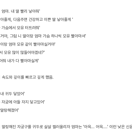
 엄마. 내 딸 빨리 낳아줘'
낳아줄게, 다음주면 건강하고 이쁜 딸 낳아줄게 '
마 가슴에서 모유 터트려줘'
질거야, 그럼 니 딸이랑 엄마 가슴 하나씩 모유 빨아마셔'
딸이랑 엄마 모유 같이 빨아마실거야'
서 모유 많이 많들어야겠네?'
어줘 내가 다 빨아마실게'
 속도와 깊이를 빠르고 깊게 했음.
 내 귀두 닿았어'
는 자궁에 아들 자지 닿고있어'
랑말랑해졌어'
말랑해진 자궁구를 귀두로 살살 찔러올리자 엄마는 '아윽... 어윽....' 이런 낮은 