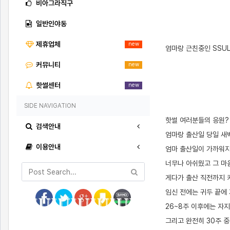
비아그라직구
일반인야동
제휴업체
new
엄마랑 근친중인 SSU
커뮤니티
new
핫썰센터
new
SIDE NAVIGATION
핫썰 여러분들의 응원?
검색안내
엄마랑 출산일 당일 새
이용안내
엄마 출산일이 가까워지
너무나 아쉬웠고 그 마
게다가 출산 직전까지 
임신 전에는 귀두 끝에
26~8주 이후에는 자
그리고 완전히 30주 