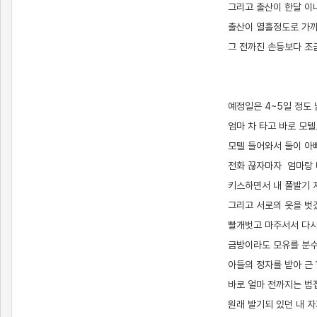
그리고 출산이 한달 이
출산이 열흘정도로 가
그 전까진 손등보다 조
예정일은 4~5일 정도
엄마 차 타고 바로 모
모텔 들어와서 둘이 아
전화 끊자마자 엄마랑 
키스하면서 내 풀발기 
그리고 서로의 옷을 벗
빨개벗고 마주서서 다시
금방이라도 모유를 분수
아들의 정자를 받아 근
바로 얼마 전까지는 범
원래 발기되 있던 내 