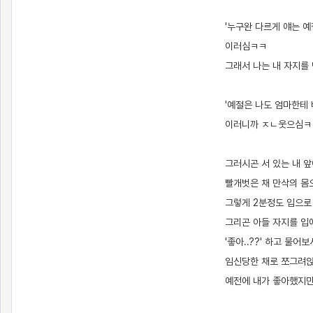
'누구완 다르게 얘는 예
이러심ㅋㅋ
그래서 나는 내 자지를
'예절은 나도 엄마한테
이러니까 ㅈㄴ웃으심ㅋ
그러시곤 서 있는 내 
빨개벗은 채 만삭의 몸
그렇게 2분정도 입으로
그리곤 아들 자지를 입
'좋아..??' 하고 물
임신당한 채로 쪼그려앉
예전에 내가 좋아했지만