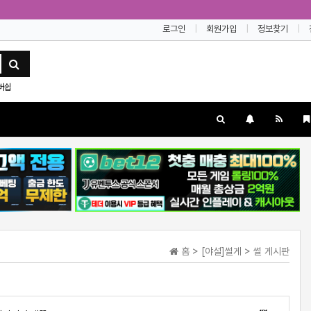
로그인
회원가입
정보찾기
버쉽
홈 > [야설]썰게 > 썰 게시판