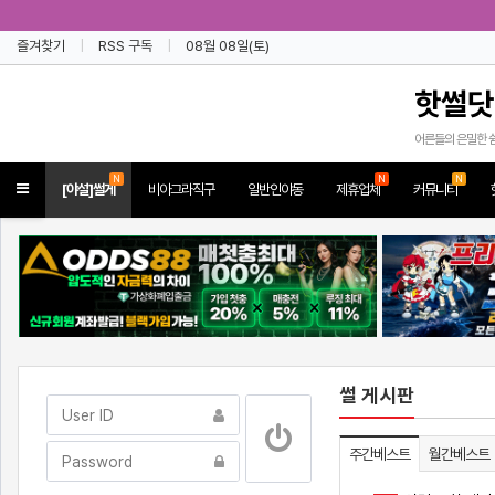
즐겨찾기
RSS 구독
08월 08일(토)
핫썰닷
어른들의 은밀한 
N
N
N
Toggle
[야설]썰게
비아그라직구
일반인야동
제휴업체
커뮤니티
navigation
썰 게시판
주간베스트
월간베스트