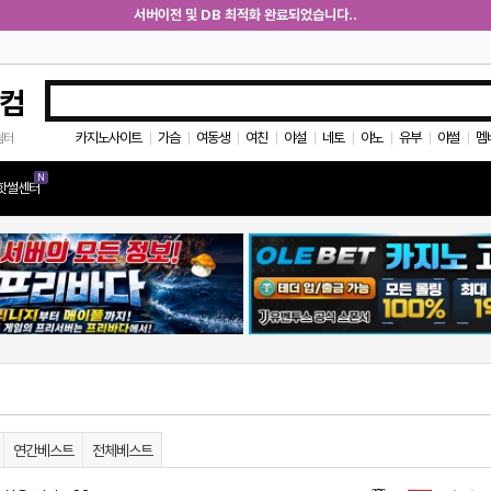
서버이전 및 DB 최적화 완료되었습니다..
컴
카지노사이트
가슴
여동생
여친
야설
네토
야노
유부
야썰
멤
쉼터
|
|
|
|
|
|
|
|
|
N
핫썰센터
연간베스트
전체베스트