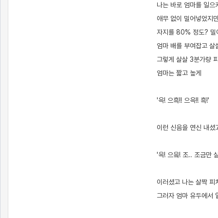
나는 바로 엄마를 일으
애무 없이 밀어넣었지만
자지를 80% 정도? 
엄마 배를 부여잡고 살
그렇게 살살 3분가량 
엄마는 짧고 높게
'윽! 으흑!! 으윽!! 흑!'
이런 신음을 연신 내셨
'윽! 으읔! 조.. 조금만 살
이러셨고 나는 살짝 피
그러자 엄마 유두에서 