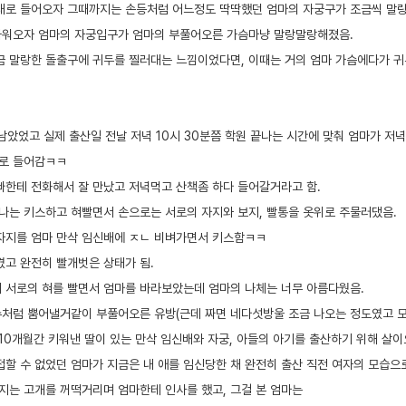
내로 들어오자 그때까지는 손등처럼 어느정도 딱딱했던 엄마의 자궁구가 조금씩 말
까워오자 엄마의 자궁입구가 엄마의 부풀어오른 가슴마냥 말랑말랑해졌음.
금 말랑한 돌출구에 귀두를 찔러대는 느낌이었다면, 이때는 거의 엄마 가슴에다가 
 남았었고 실제 출산일 전날 저녁 10시 30분쯤 학원 끝나는 시간에 맞춰 엄마가 
텔로 들어감ㅋㅋ
빠한테 전화해서 잘 만났고 저녁먹고 산책좀 하다 들어갈거라고 함.
나는 키스하고 혀빨면서 손으로는 서로의 자지와 보지, 빨통을 옷위로 주물러댔음.
자지를 엄마 만삭 임신배에 ㅈㄴ 비벼가면서 키스함ㅋㅋ
겼고 완전히 빨개벗은 상태가 됨.
 서로의 혀를 빨면서 엄마를 바라보았는데 엄마의 나체는 너무 아름다웠음.
처럼 뿜어낼거같이 부풀어오른 유방(근데 짜면 네다섯방울 조금 나오는 정도였고 모
 10개월간 키워낸 딸이 있는 만삭 임신배와 자궁, 아들의 아기를 출산하기 위해 살이
접할 수 없었던 엄마가 지금은 내 애를 임신당한 채 완전히 출산 직전 여자의 모습으로
자지는 고개를 꺼떡거리며 엄마한테 인사를 했고, 그걸 본 엄마는