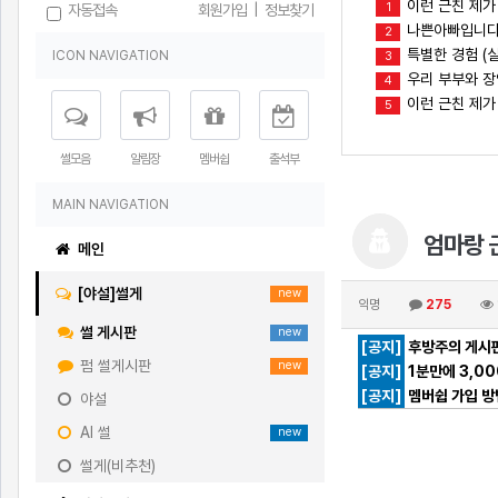
이런 근친 제가
1
자동접속
회원가입
|
정보찾기
나쁜아빠입니다(
2
특별한 경험 (실
ICON NAVIGATION
3
우리 부부와 
4
이런 근친 제가
5
썰모음
알림장
멤버쉽
출석부
MAIN NAVIGATION
엄마랑 근
메인
[야설]썰게
new
익명
275
썰 게시판
new
[공지]
후방주의 게시판
펌 썰게시판
new
[공지]
1분만에 3,0
[공지]
멤버쉽 가입 방
야설
AI 썰
new
썰게(비추천)