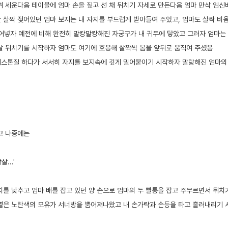
켜 세운다음 테이블에 엄마 손을 짚고 선 채 뒤치기 자세로 만든다음 엄마 만삭 임
 살짝 젖어있던 엄마 보지는 내 자지를 부드럽게 받아들여 주었고, 엄마도 살짝 비음
밀어넣자 예전에 비해 완전히 말캉말캉해진 자궁구가 내 귀두에 닿았고 그러자 엄마는 
살 뒤치기를 시작하자 엄마도 여기에 호응해 살짝씩 몸을 앞뒤로 움직여 주셨음
피스톤질 하다가 서서히 자지를 보지속에 깊게 밀어붙이기 시작하자 말랑해진 엄마의
고 나중에는
살...'
치를 낮추고 엄마 배를 잡고 있던 양 손으로 엄마의 두 빨통을 잡고 주무르면서 뒤치
옅은 노란색의 모유가 서너방을 뿜어져나왔고 내 손가락과 손등을 타고 흘러내리기 