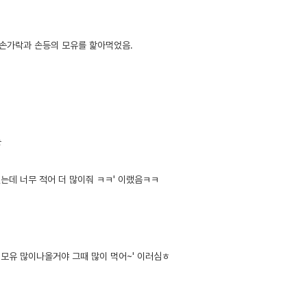
 손가락과 손등의 모유를 핥아먹었음.
는
있는데 너무 적어 더 많이줘 ㅋㅋ' 이랬음ㅋㅋ
 모유 많이나올거야 그때 많이 먹어~' 이러심ㅎ