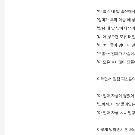
'아 빨리 내 딸 출산해줘
'엄마가 우리 아들 애 
'빨랑 내 딸 낳아서 엄
'니 애 낳으면 모유 터
'아 ㅈㄴ좋아 엄마 내 
'으흥~~ 엄마가 가슴에
'아 모유 ㅈㄴ많이 만들
이러면서 점점 피스톤의
'아 엄마 자궁에 닿았어
'느껴져. 니 딸 들어있
'아 엄마 자궁 ㅈㄴ 말
이렇게 말하면서 엄마의 