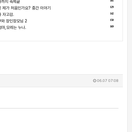
181
나까지 숙제끝
129
 제가 처음인가요? 중간 이야기
142
 자고감.
150
와 장인장모님 2
169
마,모레는 누나.
06.07 07:08