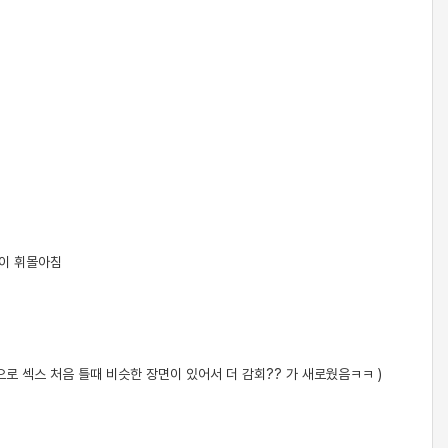
듯이 휘몰아침
 섹스 처음 틀때 비슷한 장면이 있어서 더 감회?? 가 새로웠음ㅋㅋ )