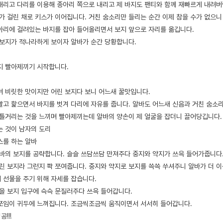
내리고 다리를 이용해 종아리 쪽으로 내리고 제 바지도 팬티와 함께 재빠르게 내려
지가 걸린 채로 키스가 이어집니다. 거친 숨소리만 들리는 순간 이제 참을 수가 없으
아리에 걸려있는 바지를 잡아 들어올리면서 보지 앞으로 자리를 옮깁니다.
 보지가 적나라하게 보이자 알바가 순간 당황합니다.
지 빨아제끼기 시작합니다.
며 비릿한 맛이지만 어린 보지다 보니 어느새 꿀맛입니다.
빨고 핥으면서 바지를 벗겨 다리에 자유를 줍니다. 알바도 어느새 신음과 거친 숨소
틀거리는 것을 느끼며 빨아제끼는데 알바의 양손이 제 얼굴을 잡더니 끌어당깁니다.
는 것이 남자의 도리
스를 하는 알바
알바의 보지를 공략합니다. 슬슬 쓰담쓰담 만져주다 중지와 약지가 쓰윽 들어가줍니다
어린 보지라 그런지 쫙 쪼여줍니다. 중지와 약지로 보지를 쓱쓱 쑤셔주니 알바가 더 이
 선물을 주기 위해 자세를 잡습니다.
좆을 보지 입구에 슥슥 문질러주다 쓰윽 들어갑니다.
쪼임이 귀두에 느껴집니다. 조금씩조금씩 움직이면서 서서히 들어갑니다.
!!!