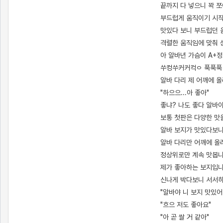
끝까지 다 넣으니 꽉 
부드럽게 움직이기 시작
맛있다 보니 부드럽던 
격렬한 움직임에 맞춰 
아 알바년 가슴이 A+
쑤컹쑤커커컥ㅇ 푹푹푹
알바 다리 제 어깨에 
"하으으...아 좋아"
좋냐? 나도 좋다 알바
보통 첫판은 다양한 맛
알바 보지가 맛있다보니
알바 다리만 어깨에 올
정상위로만 계속 맛봅니
제가 좋아하는 보지입니
신나게 박다보니 서서히
"알바야 니 보지 맛있어
"흐으 저도 좋아요"
"아 곧 쌀 거 같아"