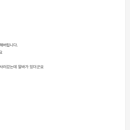
 해버립니다.
요
 사러갔는데 알바가 있더군요