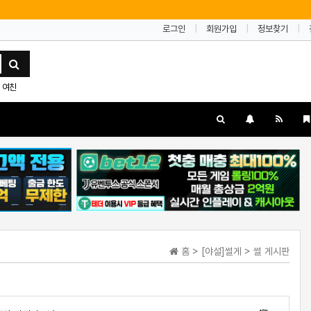
로그인
회원가입
정보찾기
여친
홈 > [야설]썰게 > 썰 게시판