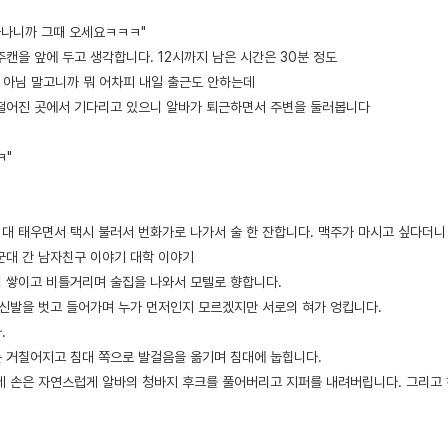
에 끝나니까 그때 오세요ㅋㅋㅋ"
캔을 앞에 두고 생각합니다. 12시까지 남은 시간은 30분 정도
. 아님 말고니까 뭐 어차피 내일 출근도 안하는데
떨어진 곳에서 기다리고 있으니 알바가 퇴근하면서 주변을 둘러봅니다
ㅋ"
한 대 태우면서 택시 불러서 번화가로 나가서 술 한 잔합니다. 맥주가 마시고 싶다더니
군대 간 남자친구 이야기 대학 이야기
병이 쌓이고 비틀거리며 술집을 나와서 모텔로 향합니다.
 신발을 벗고 들어가며 누가 먼저인지 모르겠지만 서로의 혀가 엉킵니다.
.
 거칠어지고 침대 쪽으로 발걸음을 옮기며 침대에 눕힙니다.
제 손은 자연스럽게 알바의 청바지 후크를 풀어버리고 지퍼를 내려버립니다. 그리고 