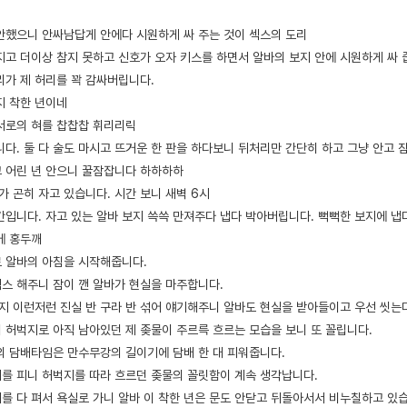
안했으니 안싸남답게 안에다 시원하게 싸 주는 것이 섹스의 도리
지고 더이상 참지 못하고 신호가 오자 키스를 하면서 알바의 보지 안에 시원하게 싸 
리가 제 허리를 꽉 감싸버립니다.
지 착한 년이네
서로의 혀를 찹찹찹 휘리리릭
니다. 둘 다 술도 마시고 뜨거운 한 판을 하다보니 뒤처리만 간단히 하고 그냥 안고
 어린 년 안으니 꿀잠잡니다 하하하하
가 곤히 자고 있습니다. 시간 보니 새벽 6시
간입니다. 자고 있는 알바 보지 쓱쓱 만져주다 냅다 박아버립니다. 뻑뻑한 보지에 냅
에 홍두깨
 알바의 아침을 시작해줍니다.
스 해주니 잠이 깬 알바가 현실을 마주합니다.
는지 이런저런 진실 반 구라 반 섞어 얘기해주니 알바도 현실을 받아들이고 우선 씻는
 허벅지로 아직 남아있던 제 좆물이 주르륵 흐르는 모습을 보니 또 꼴립니다.
의 담배타임은 만수무강의 길이기에 담배 한 대 피워줍니다.
를 피니 허벅지를 따라 흐르던 좆물의 꼴릿함이 계속 생각납니다.
를 다 펴서 욕실로 가니 알바 이 착한 년은 문도 안닫고 뒤돌아서서 비누칠하고 있