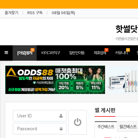
즐겨찾기
RSS 구독
08월 06일(목)
핫썰닷
어른들의 은밀한 
N
N
N
Toggle
[야설]썰게
비아그라직구
일반인야동
제휴업체
커뮤니티
navigation
썰 게시판
주간베스트
월간베스트