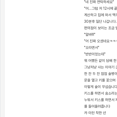
"네 진짜 연락하세요"
"어...그럼 저 12시
계산하고 집에 와서 맥주
30분후 일단 나갑니다
편의점이 보이는 조금 
"알바!!!"
"어 진짜 오셨네요ㅋㅋ
"오라면서"
"반반이었는데"
뭐 어쨌든 같이 담배 
그냥저냥 사는 이야기 
한 잔 두 잔 점점 술
문을 열고 키를 꽂으며
이렇게 술이 무섭습니다
키스를 하면서 숨소리는
누워서 키스를 하면서 
를 들어올려줍니다
캬 이런 착한 년