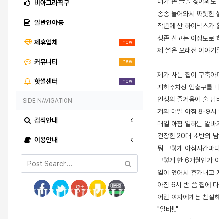
내가 쓴 글을 찾아봐도 
비아그라직구
종종 들어와서 짜릿한 
일반인야동
작년에 산 하이닉스가 
생존 신고는 이정도로 
제휴업체
new
제 썰은 오래전 이야기
커뮤니티
new
제가 사는 집이 구축아
핫썰센터
new
지하주차장 입출구를 나
인생의 즐거움이 술 담
SIDE NAVIGATION
거의 매일 아침 8-9시
검색안내
매일 아침 일하는 알바
건장한 20대 초반의 
이용안내
뭐 그렇게 아침시간마다
그렇게 한 6개월인가 
일이 있어서 휴가내고 
아침 6시 반 쯤 집에 
어린 여자에게는 친절해
"알바!!!"