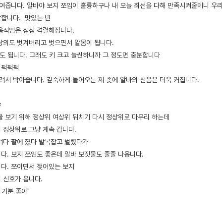
쪼여줍니다. 알바야 보지 쪼임이 훌륭하구나 내 오늘 최선을 다해 만족시켜줄테니 우
합니다. 맛있는 년
움직임은 점점 격렬해집니다.
상의도 벗겨버리고 벗으면서 알몸이 됩니다.
정도 됩니다. 그래도 키 크고 늘씬하니까 그 정도면 충분합니다
 퍽퍽퍽
올려서 박아줍니다. 깊숙하게 들어오는 제 좆에 알바의 신음은 더욱 커집니다.
야
을 보기 위해 정상위 여상위 뒤치기 다시 정상위로 마무리 하는데
 정상위로 그냥 계속 갑니다.
려다 팔에 꼈다 발목잡고 벌렸다가
다. 보지 쪼임도 좋은데 알바 보짓물도 줄줄 나옵니다.
다. 쪼이면서 젖어있는 보지
 신호가 옵니다.
 기분 좋아"