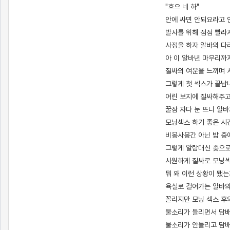
"흐으 네 하"
안에 싸면 안되요라고 
발사를 위해 점점 빨라
사정을 하자 알바의 다
아 이 알바년 마무리까
질싸의 여운을 느끼며 
그렇게 첫 섹스가 끝납
어린 보지에 질싸해주고
꿀잠 자다 눈 뜨니 알바
모닝섹스 하기 좋은 시
비몽사몽간 아닌 밤 중
그렇게 알람대신 좆으로
시원하게 질싸로 모닝섹
뭐 왜 이런 상황이 됐
욕실로 걸어가는 알바의
꼴리지만 모닝 섹스 후
물소리가 들리면서 담배
물소리가 안들리고 담배