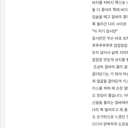
바지를 허벅지 쪽으로 
둘 다 종아리 쪽에 바
입술을 떼고 알바의 종
쭉 올라간 다리 사이로
"아 저기 잠시만"
잠시만은 무슨 바로 보
후루루루루루 찹찹찹찹
씻지 않아서 살짝 지리
찹찹찹 맛있게 보지를 
조금씩 알바의 몸이 꿈
끌어당기는 가 줘야 하
제 얼굴을 끌어당겨 키
키스를 하며 제 손은 
오 쪼임이 좋습니다. 
신음을 흘리는 알바에게
다리 쫙 벌려주고 제 
오 손가락으로 느꼈던 
드디어 완벽하게 도킹성공