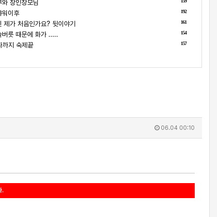
159
부와 장인장모님
192
샤워이후
161
 제가 처음인가요? 뒷이야기
154
릇 때문에 화가 .....
157
나까지 숙제끝
06.04 00:10
.