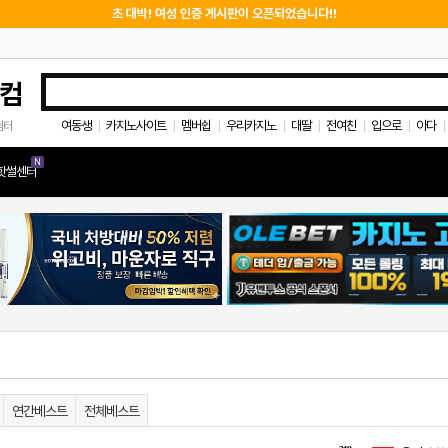
초 대박! 여성 인증 게시판이 오픈되었습니다!!
컴
여동생
카지노사이트
멤버쉽
우리카지노
대딸
전여친
입으로
아다
쉼터
|
|
|
|
|
|
|
|
누나랑
|
N
핫썰센터
연간베스트
전체베스트