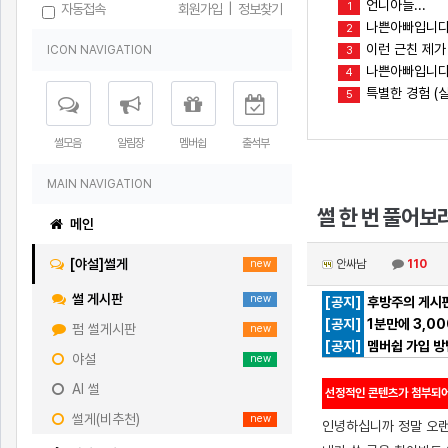
언니아들...
1
자동접속
회원가입
|
정보찾기
나쁜아빠입니다
2
이런 근친 제가
ICON NAVIGATION
3
나쁜아빠입니다(
4
특별한 경험 (실
5
썰모음
알림장
멤버쉽
출석부
MAIN NAVIGATION
썰 한 번 풀어보
메인
[야설]썰게
안싸남
110
new
썰 게시판
new
[공지]
후방주의 게시판
[공지]
1분만에 3,0
펌 썰게시판
new
[공지]
멤버쉽 가입 방
야설
new
AI 썰
선정적인 콘텐츠가 첨부되어
썰게(비추천)
new
인녕하십니까 정말 오