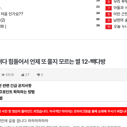
319
우리 부
6
251
.
아들과 
7
244
 처음 인가요??
이런 근친
8
185
2)
남편의 술버
9
350
화 )
오늘 누
10
려다 힘들어서 언제 또 풀지 모르는 썰 12-빽다방
5619
27
0
 관련 긴급 공지사항
00포인트 획득하는 방법
법
 사진 및 영상이 블라인드 되었습니다. 자극적인 이미지는 모자이크등을 통해 순화해 주시기 바랍니다
랜만에 글을 씁니다 하하하하하하