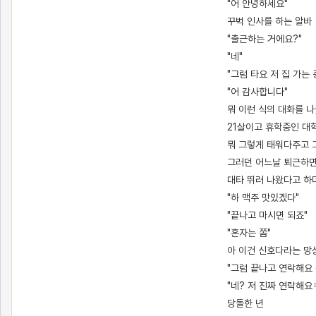
"어 안녕하세요"
꾸벅 인사를 하는 알바
"출근하는 거에요?"
"네"
"그럼 타요 저 집 가는
"어 감사합니다"
뭐 이런 식의 대화를 나
21살이고 휴학중인 대학
뭐 그렇게 태워다주고 
그러던 어느날 퇴근하면
대타 뛰러 나왔다고 하
"하 맥주 맛있겠다"
"끝나고 마시면 되죠"
"혼자는 쫌"
아 이건 신호다라는 망
"그럼 끝나고 연락해요 
"네? 저 진짜 연락해요
당돌한 년