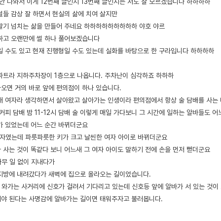
안 나와서 이게 12번째 글인지 13번째 글인지는 저도 잘 모르겠습니다 하하하하
썰들 감상 잘 하면서 현실의 삶에 치여 살지만
활기 넘치는 삶을 만들어 주네요 하하하하하하하하하 야호 야르
하고 오랜만에 썰 하나 풀어보겠습니다
일 수도 있고 현재 진행형일 수도 있는데 실화를 바탕으로 한 구라입니다 하하하하
파트라 지하주차장이 1층으로 나옵니다. 주차난이 심각하죠 하하하
오면 거의 바로 앞에 편의점이 하나 있습니다.
배 여자라 생각하면서 살아왔고 살아가는 인생이라 편의점에서 항상 술 담배를 사는
 커피 담배 밤 11-12시 담배 술 이렇게 매일 가다보니 그 시간에 일하는 알바들도
가 있었는데 어느 순간 바뀌더군요
남자였는데 파릇파릇한 키가 크고 날씬한 여자 아이로 바뀌더군요
 사는 것이 똑같다 보니 어느새 그 여자 아이도 말하기 전에 손을 먼저 뻗더군요
아무 일 없이 지내다가
지방에 내려갔다가 새벽에 집으로 올라오는 길이었습니다.
다 와가는 사거리에 신호가 걸려서 기다리고 있는데 신호등 앞에 알바가 서 있는 것이
야 된다는 사명감에 알바가는 길이면 태워주자고 불러봅니다.