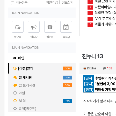
이런 근친 제가
1
자동접속
회원가입
|
정보찾기
나쁜아빠입니다(
2
특별한 경험 (실
ICON NAVIGATION
3
우리 부부와 
4
아들과 샤워이
5
썰모음
알림장
멤버쉽
출석부
MAIN NAVIGATION
친누나 13
메인
[야설]썰게
Dkdns
158
new
썰 게시판
new
[공지]
후방주의 게시판
[공지]
1분만에 3,0
펌 썰게시판
new
[공지]
멤버쉽 가입 방
야설
AI 썰
시작하기에 앞서 미리
new
썰게(비추천)
이 글은 단순히 야한고