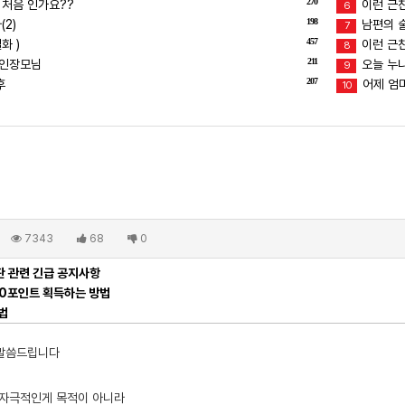
270
 처음 인가요??
이런 근친
6
198
2)
남편의 술버
7
457
화 )
이런 근친
8
211
장인장모님
오늘 누
9
207
후
어제 엄마
10
7343
68
0
 관련 긴급 공지사항
00포인트 획득하는 방법
법
 말씀드립니다
 자극적인게 목적이 아니라