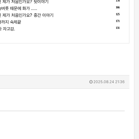
178
 제가 처음인가요? 뒷이야기
166
릇 때문에 화가 .....
125
 제가 처음인가요? 중간 이야기
171
나까지 숙제끝
131
 자고감.
2025.08.24 21:36