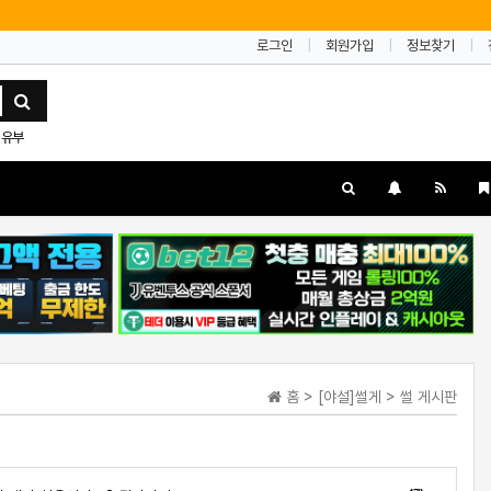
로그인
회원가입
정보찾기
유부
홈 > [야설]썰게 > 썰 게시판