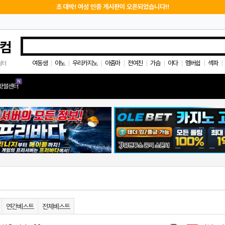
초 대박! 여성 인증 게시판이 오픈되었습니다!!
컴
여동생
야노
우리카지노
아줌마
전여친
가슴
아다
멤버쉽
섹파
쉼터
|
|
|
|
|
|
|
|
|
N
핫썰센터
연간베스트
전체베스트