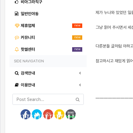
비아그라직구
제가 누나와 있었던 일
일반인야동
제휴업체
new
그냥 읽어 주시면서 세
커뮤니티
new
[출처]
친누나 13 ( 야설 | 은꼴사 | 썰모음 | 성인썰 - 핫썰닷컴)
?bo_table=ssul19&wr_id=953473
스포츠토토
다른분들 글처럼 야하고
핫썰센터
new
참고하시고 재밌게 읽
SIDE NAVIGATION
검색안내
이용안내
—————————