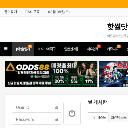
즐겨찾기
RSS 구독
08월 08일(토)
핫썰닷
어른들의 은밀한 
N
N
N
Toggle
[야설]썰게
비아그라직구
일반인야동
제휴업체
커뮤니티
navigation
썰 게시판
주간베스트
월간베스트