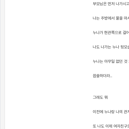
부모님은 먼저 나가시고
나는 주방에서 물을 마
누나가 현관쪽으로 걸어
나도 나가는 누나 뒷모습
누나는 아무일 없던 것
씁쓸하더라..
그래도 뭐
이전에 누나랑 나의 관
또 나도 이제 여자친구