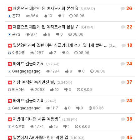
재혼으로 깨닫게 된 여자로서의 본성 8
26
(5,678자)
곤73
864
10
1
08.06
재혼으로 깨닫게 된 여자로서의 본성 7
22
(6,419자)
곤73
874
8
0
08.06
일본2탄 진짜 일반 어린 싱글맘에게 성기 열나게 빨린 …
18
(3,920자)
아롱다롱
1287
7
0
08.06
와이프 길들이기5
24
(1,226자)
Gaagagagagag
1294
8
0
08.06
직장 여직원 슴가만진 썰.
37
(2,340자)
에스메스
2093
10
0
08.06
와이프 길들이기4
24
(724자)
Gaagagagagag
1117
8
0
08.06
지방대 다니던 사촌 여동생 1
38
(2,169자)
선삽후설
1774
15
1
08.06
일본에서 AV아줌마 한테 먹힌 일
45
(3,109자)