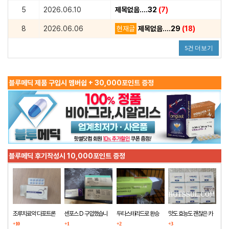
5
2026.06.10
제목없음....32
(7)
8
2026.06.06
현재글
제목없음....29
(18)
5건 더보기
블루메딕 제품 구입시 멤버쉽 + 30,000포인트 증정
블루메딕 후기작성시 10,000포인트 증정
조루치료약 다포트론
센포스 D 구입했습니
두타스테리드로 환승
맛도 효능도 괜찮은 카
구매했습니다
+10
다
+1
+2
마그라
+3