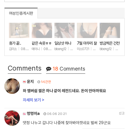
여성인증게시판
휴가 끝..
같은 속옷ㅎㅎ
일상샷 하나
7월 마무리 잘
방금찍은 건전
하세요🫶
한 일상샷
김미소
|
08.07
예이니
|
08.04
bbong12
|
07.31
미소0721
|
07.31
bbong12
|
07.28
+5
+64
+89
+245
+8
Comments
18
Comments
윤지
1시간전
와 멤버쉽 썰은 하나 같이 레전드네요. 돈이 안아까워요
자세히 보기 >
멍멍이a
신고
06.06 20:21
댓정 나누고 갑니다 나중에 찾아봐야겟네요 벌써 29군요