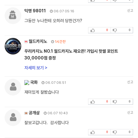
익명 98011
신고
06.07 05:16
그동안 누나한테 오히려 당한건가?
0
0
월드카지노
1시간전
우리카지노 NO.1 월드카지노 재오픈! 가입시 핫썰 포인트
30,0000점 증정
자세히 보기 >
국화
신고
06.07 08:51
재미있게 잘봤습니다
0
0
공개삼
신고
06.07 10:43
잘보고갑니다. 감사합니다
0
0