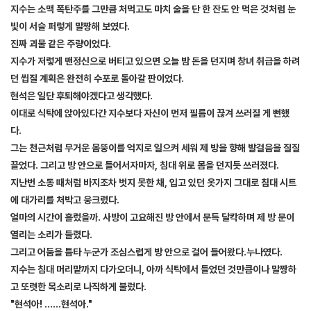
지수는 소맥 폭탄주를 그만큼 처먹고도 마치 술을 단 한 잔도 안 먹은 것처럼 눈
빛이 서슬 퍼렇게 말짱해 보였다.
진짜 괴물 같은 주량이었다.
지수가 저렇게 맨정신으로 버티고 있으면 오늘 밤 돈을 던지며 창녀 취급을 하려
던 씹질 계획은 완전히 수포로 돌아갈 판이었다.
현석은 일단 후퇴해야겠다고 생각했다.
이대로 식탁에 앉아있다간 지수보다 자신이 먼저 필름이 끊겨 쓰러질 게 뻔했
다.
그는 천근처럼 무거운 몸뚱이를 억지로 일으켜 세워 제 방을 향해 발걸음을 질질
끌었다. 그리고 방 안으로 들어서자마자, 침대 위로 몸을 던지듯 쓰러졌다.
지난번 소동 때처럼 바지조차 벗지 못한 채, 입고 있던 옷가지 그대로 침대 시트
에 대가리를 처박고 웅크렸다.
얼마의 시간이 흘렀을까. 사방이 고요해진 방 안에서 문득 달칵하며 제 방 문이
열리는 소리가 들렸다.
그리고 어둠을 틈타 누군가 조심스럽게 방 안으로 걸어 들어왔다.누나였다.
지수는 침대 머리맡까지 다가오더니, 아까 식탁에서 들었던 것만큼이나 말짱하
고 또렷한 목소리로 나직하게 불렀다.
"현석아! ……현석아."