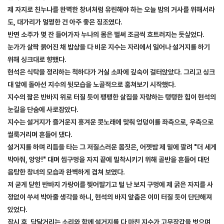
제 자지로 친누나를 완벽한 창녀처럼 유린해야 하는 오늘 밤의 거사를 위해서라
도, 대가리가 멀쩡한 건 아주 좋은 징조였다.
반면 소주가 몇 잔 들어가자 누나의 몸은 벌써 조금씩 흐트러지는 듯싶었다.
눈가가 살짝 붉어진 채 밥상을 다 비운 지수는 자리에서 일어나 설거지를 하기
위해 싱크대로 향했다.
현석은 식탁을 정리하는 척하다가 거실 소파에 깊숙이 걸터앉았다. 그리고 싱크
대 앞에 돌아선 지수의 뒷모습을 노골적으로 훔쳐보기 시작했다.
지수의 짧은 반바지 위로 터질 듯이 팽팽한 살집을 자랑하는 탱탱한 힙이 현석의
눈길을 단숨에 사로잡았다.
지수는 설거지가 즐거운지 흥겨운 콧노래에 맞춰 엉덩이를 좌측으로, 우측으로
씰룩거리며 흔들어 댔다.
설거지를 하며 리듬을 타는 그 저질스러운 몸짓은, 어젯밤 제 밑에 깔려 "더 세게
박아줘, 앙앙!" 대며 씹구멍을 자지 끝에 밀착시키기 위해 골반을 흔들어 대던
음탕한 창녀의 모습과 완벽하게 겹쳐 보였다.
저 굳게 닫힌 반바지 가랑이를 찢어발기고 털 난 보지 구멍에 제 굵은 자지를 사
정없이 쑤셔 박아줄 생각을 하니, 현석의 바지 앞춤은 이미 터질 듯이 단단해져
있었다.
잠시 후, 닥달거리는 소리와 함께 설거지를 다 마친 지수가 고무장갑을 벗으며