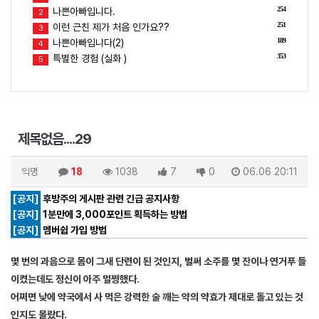
254
나쁜아빠입니다.
2
251
이런 근친 제가 처음 인가요??
3
189
나쁜아빠입니다(2)
4
353
특별한 경험 (실화 )
5
제목없음....29
익명
18
1038
7
0
06.06 20:11
[공지]
후방주의 게시판 관련 긴급 공지사항
[공지]
1분만에 3,000포인트 획득하는 방법
[공지]
멤버쉽 가입 방법
몇 번의 과음으로 몸이 그새 단련이 된 것인지, 벌써 소주를 몇 잔이나 연거푸 들
이켰는데도 정신이 아주 멀쩡했다.
어쩌면 낮에 약국에서 사 먹은 강력한 술 깨는 약의 약효가 제대로 돌고 있는 것
인지도 몰랐다.