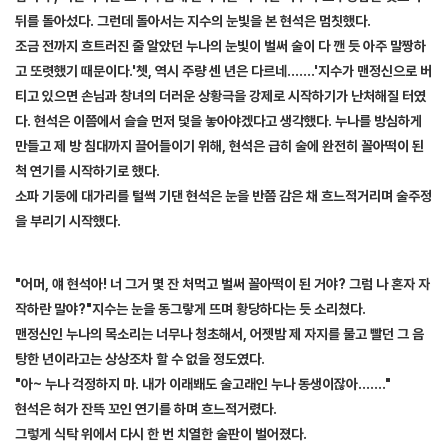
뒤를 돌아섰다. 그런데 돌아서는 지수의 눈빛을 본 현석은 멈칫했다.
조금 전까지 흐트러진 줄 알았던 누나의 눈빛이 벌써 술이 다 깬 듯 아주 말짱하
고 또렷했기 때문이다.'쳇, 역시 주량 센 년은 다르네…….'지수가 맨정신으로 버
티고 있으면 손님과 창녀의 더러운 상황극을 강제로 시작하기가 난처해질 터였
다. 현석은 이쯤에서 슬슬 먼저 덫을 놓아야겠다고 생각했다. 누나를 방심하게
만들고 제 방 침대까지 끌어들이기 위해, 현석은 급히 술에 완전히 꼴아떡이 된
척 연기를 시작하기로 했다.
소파 기둥에 대가리를 털썩 기댄 현석은 눈을 반쯤 감은 채 흐느적거리며 술주정
을 부리기 시작했다.
[출처]
제목없음....29 ( 야설 | 은꼴사 | 썰모음 | 성인썰 - 핫썰닷컴)
?bo_table=ssul19&wr_id=1506252
먹튀검증
"어머, 얘 현석아! 너 그거 몇 잔 처먹고 벌써 꼴아떡이 된 거야? 그럼 나 혼자 자
작하란 말야?"지수는 눈을 동그랗게 뜨며 황당하다는 듯 소리쳤다.
맨정신인 누나의 목소리는 너무나 청초해서, 어젯밤 제 자지를 물고 빨던 그 음
탕한 년이라고는 상상조차 할 수 없을 정도였다.
"아~ 누나 걱정하지 마. 내가 이래봬도 술고래인 누나 동생이잖아……."
현석은 혀가 잔뜩 꼬인 연기를 하며 흐느적거렸다.
그렇게 식탁 위에서 다시 한 번 치열한 술판이 벌어졌다.