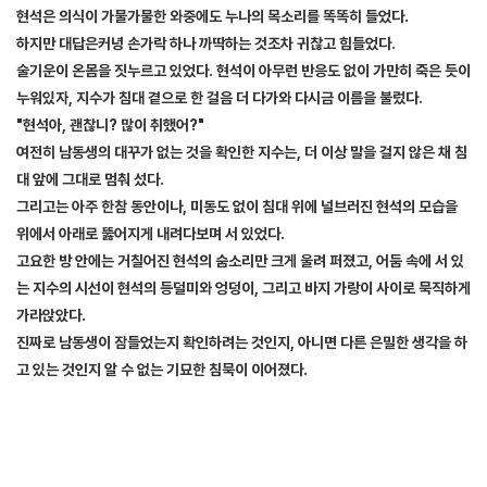
현석은 의식이 가물가물한 와중에도 누나의 목소리를 똑똑히 들었다.
하지만 대답은커녕 손가락 하나 까딱하는 것조차 귀찮고 힘들었다.
술기운이 온몸을 짓누르고 있었다. 현석이 아무런 반응도 없이 가만히 죽은 듯이
누워있자, 지수가 침대 곁으로 한 걸음 더 다가와 다시금 이름을 불렀다.
"현석아, 괜찮니? 많이 취했어?"
여전히 남동생의 대꾸가 없는 것을 확인한 지수는, 더 이상 말을 걸지 않은 채 침
대 앞에 그대로 멈춰 섰다.
그리고는 아주 한참 동안이나, 미동도 없이 침대 위에 널브러진 현석의 모습을
위에서 아래로 뚫어지게 내려다보며 서 있었다.
고요한 방 안에는 거칠어진 현석의 숨소리만 크게 울려 퍼졌고, 어둠 속에 서 있
는 지수의 시선이 현석의 등덜미와 엉덩이, 그리고 바지 가랑이 사이로 묵직하게
가라앉았다.
진짜로 남동생이 잠들었는지 확인하려는 것인지, 아니면 다른 은밀한 생각을 하
고 있는 것인지 알 수 없는 기묘한 침묵이 이어졌다.
[출처]
제목없음....29 ( 야설 | 은꼴사 | 썰모음 | 성인썰 - 핫썰닷컴)
?bo_table=ssul19&wr_id=1506252
스포츠토토
[출처]
제목없음....29 ( 야설 | 은꼴사 | 썰모음 | 성인썰 - 핫썰닷컴)
?bo_table=ssul19&wr_id=1506252