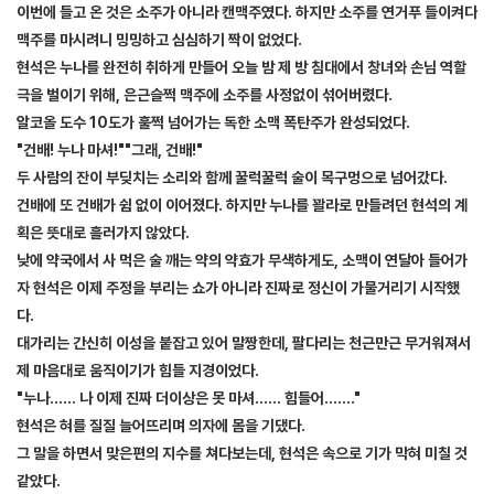
이번에 들고 온 것은 소주가 아니라 캔맥주였다. 하지만 소주를 연거푸 들이켜다
맥주를 마시려니 밍밍하고 심심하기 짝이 없었다.
현석은 누나를 완전히 취하게 만들어 오늘 밤 제 방 침대에서 창녀와 손님 역할
극을 벌이기 위해, 은근슬쩍 맥주에 소주를 사정없이 섞어버렸다.
알코올 도수 10도가 훌쩍 넘어가는 독한 소맥 폭탄주가 완성되었다.
"건배! 누나 마셔!""그래, 건배!"
두 사람의 잔이 부딪치는 소리와 함께 꿀럭꿀럭 술이 목구멍으로 넘어갔다.
건배에 또 건배가 쉼 없이 이어졌다. 하지만 누나를 꽐라로 만들려던 현석의 계
획은 뜻대로 흘러가지 않았다.
낮에 약국에서 사 먹은 술 깨는 약의 약효가 무색하게도, 소맥이 연달아 들어가
자 현석은 이제 주정을 부리는 쇼가 아니라 진짜로 정신이 가물거리기 시작했
다.
대가리는 간신히 이성을 붙잡고 있어 말짱한데, 팔다리는 천근만근 무거워져서
제 마음대로 움직이기가 힘들 지경이었다.
"누나…… 나 이제 진짜 더이상은 못 마셔…… 힘들어……."
현석은 혀를 질질 늘어뜨리며 의자에 몸을 기댔다.
그 말을 하면서 맞은편의 지수를 쳐다보는데, 현석은 속으로 기가 막혀 미칠 것
같았다.