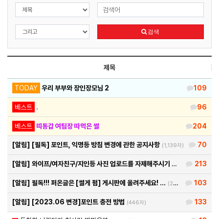
검색
제목
TODAY
우리 부부와 장인장모님 2
109
베스트
.
96
베스트
띠동갑 여팀장 따먹은 썰
204
[알림]
[필독] 포인트, 익명등 방침 변경에 관한 공지사항
70
(1,139자)
[알림]
와이프/여자친구/지인등 사진 업로드를 자제해주시기 바랍…
213
(460자)
[알림]
필독!!! 퍼온글은 [썰게 펌] 게시판에 올려주세요! …
103
(290자)
[알림]
[2023.06 변경]포인트 충전 방법
133
(446자)