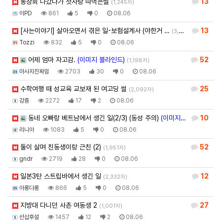
동창회 나갔다가 첫사랑 따먹은썰
13
(1,245자)
이PD
861
5
0
08.06
[사는이야기] 살아오면서 겪은 일-보험설계사 (야한거 …
13
(3,581자)
Tozzi
832
5
0
08.06
어제 엄마 자고감.
(이미지 블라인드)
52
(1,198자)
마사지진짜임
2703
30
0
08.06
수학여행 때 성교육 교보재 된 여고딩 썰
25
(2,092자)
강죵
2272
17
2
08.06
동네 오빠랑 베트남에서 생긴 일(2/3) (동성 주의)
(이미지 블라인드)
10
(3,
리니아
1083
5
0
08.06
둘이 살며 친동생이랑 근친 (2)
52
(1,951자)
gndr
2719
28
0
08.06
일본3탄 스트립바에서 생긴 일
12
(2,332자)
아롱다롱
866
5
0
08.06
지방대 다니던 사촌 여동생 2
27
(1,001자)
선삽후설
1457
12
2
08.06