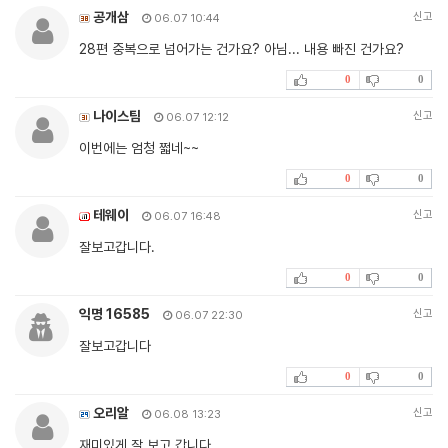
공개삼
신고
06.07 10:44
28편 중복으로 넘어가는 건가요? 아님... 내용 빠진 건가요?
0
0
나이스팀
신고
06.07 12:12
이번에는 엄청 쩗네~~
0
0
테웨이
신고
06.07 16:48
잘보고갑니다.
0
0
익명 16585
신고
06.07 22:30
잘보고갑니다
0
0
오리알
신고
06.08 13:23
재미있게 잘 보고 갑니다