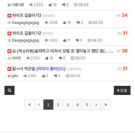
아롱다롱
2400
19
0
08.06
와이프 길들이기3
24
(556자)
Gaagagagagag
1246
10
0
08.06
와이프 길들이기2
31
(471자)
Gaagagagagag
1420
11
0
08.06
(섹소리有)술쳐먹고 미쳐서 모텔 문 열어놓고 했던 썰(…
38
(1,985자)
야바위
2792
18
0
08.06
탈ㅇ녀 먹은썰
(이미지 블라인드)
31
(1,593자)
jafo
2160
9
0
08.06
정렬
1
2
3
4
5