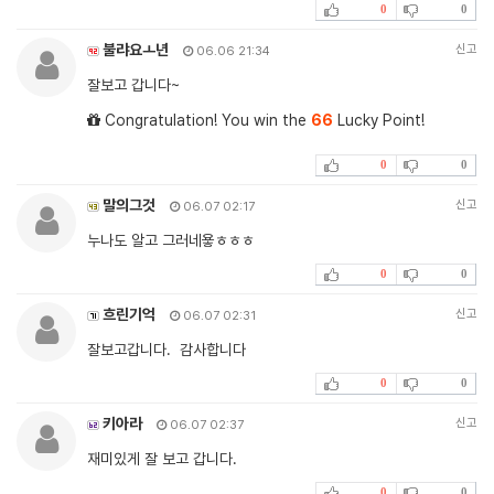
0
0
불랴요ㅗ년
신고
06.06 21:34
잘보고 갑니다~
Congratulation! You win the
66
Lucky Point!
0
0
말의그것
신고
06.07 02:17
누나도 알고 그러네욯ㅎㅎㅎ
0
0
흐린기억
신고
06.07 02:31
잘보고갑니다. 감사합니다
0
0
키아라
신고
06.07 02:37
재미있게 잘 보고 갑니다.
0
0