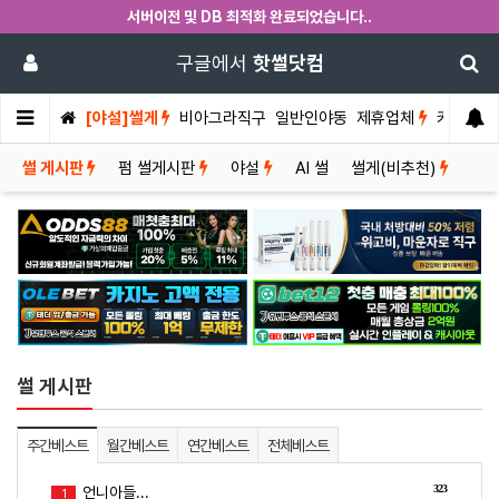
서버이전 및 DB 최적화 완료되었습니다..
구글에서
핫썰닷컴
[야설]썰게
비아그라직구
일반인야동
제휴업체
커뮤니티
썰 게시판
펌 썰게시판
야설
AI 썰
썰게(비추천)
썰 게시판
주간베스트
월간베스트
연간베스트
전체베스트
323
언니아들...
1