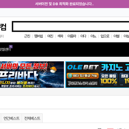
서버이전 및 DB 최적화 완료되었습니다..
컴
근친
멤버쉽
여친
섹파
아줌마
아다
야노
입으로
야썰
야
쉼터
|
|
|
|
|
|
|
|
|
N
핫썰센터
연간베스트
전체베스트