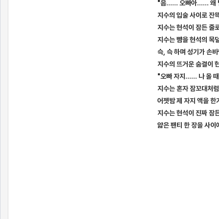
"음…… 오빠아…… 왜 
지수의 입술 사이로 잔
지수는 현석이 잠든 줄로
지수는 뺨을 현석의 목덜
슥, 슥 하며 성기가 손
지수의 뜨거운 숨결이 
"오빠 자지…… 나 올 
지수는 혼자 잠꼬대처럼
어젯밤 제 자지 액을 한
지수는 현석이 진짜 잠든
얇은 팬티 한 장을 사이
[출처]
제목없음....30 ( 야설 | 은꼴사 | 썰모음 | 성인썰 - 핫썰닷컴)
?bo_table=ssul19&wr_id=1506253
스포츠토토
[출처]
제목없음....30 ( 야설 | 은꼴사 | 썰모음 | 성인썰 - 핫썰닷컴)
?bo_table=ssul19&wr_id=1506253
보증업체
[출처]
제목없음....30 ( 야설 | 은꼴사 | 썰모음 | 성인썰 - 핫썰닷컴)
?bo_table=ssul19&wr_id=1506253
사설토토