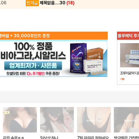
.06
현재글
제목없음....30
(18)
버쉽 + 30,000포인트 증정
블루메딕 후
조루치료약 다
+10
했습니다
같은 속옷ㅎㅎ
일상샷 하나
7월 마무리 잘하세요
방금찍은 건전한