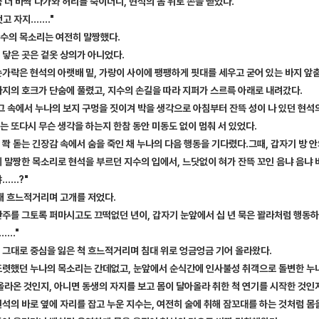
 더 바짝 다가와 허리를 숙이더니, 현석의 몸 위로 손을 뻗었다.
벗고 자지……."
수의 목소리는 여전히 말짱했다.
 닿은 곳은 겉옷 상의가 아니었다.
손가락은 현석의 아랫배 밑, 가랑이 사이에 팽팽하게 핏대를 세우고 굳어 있는 바지 앞
바지의 호크가 단숨에 풀렸고, 지수의 손길을 따라 지퍼가 스르륵 아래로 내려갔다.
그 속에서 누나의 보지 구멍을 짓이겨 박을 생각으로 아침부터 잔뜩 성이 나 있던 현석
 또다시 무슨 생각을 하는지 한참 동안 미동도 없이 멈춰 서 있었다.
쫙 돋는 긴장감 속에서 숨을 죽인 채 누나의 다음 행동을 기다렸다.그때, 갑자기 방 
 말짱한 목소리로 현석을 부르던 지수의 입에서, 느닷없이 혀가 잔뜩 꼬인 음냐 음냐
야……?"
 채 흐느적거리며 고개를 저었다.
주를 그토록 퍼마시고도 끄떡없던 년이, 갑자기 눈앞에서 십 년 묵은 꽐라처럼 행동하
…."
 그대로 중심을 잃은 척 흐느적거리며 침대 위로 엉금엉금 기어 올라왔다.
또렷했던 누나의 목소리는 간데없고, 눈앞에서 순식간에 인사불성 취객으로 돌변한 누
올라온 것인지, 아니면 동생의 자지를 보고 몸이 달아올라 취한 척 연기를 시작한 것인
석의 바로 옆에 자리를 잡고 누운 지수는, 여전히 술에 취해 잠꼬대를 하는 것처럼 몸