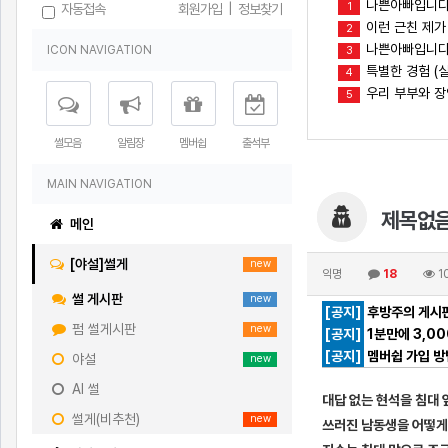
나쁜아빠입니다
1
자동접속
회원가입
|
정보찾기
이런 근친 제가
2
나쁜아빠입니다(
ICON NAVIGATION
3
특별한 경험 (실
4
우리 부부와 
5
썰모음
알림장
멤버쉽
출석부
MAIN NAVIGATION
제목없음.
메인
[야설]썰게
new
익명
18
1
썰 게시판
new
[공지]
후방주의 게시판
펌 썰게시판
new
[공지]
1분만에 3,0
[공지]
멤버쉽 가입 방
야설
new
AI 썰
대답 없는 현석을 침대
썰게(비추천)
new
쓰러진 남동생을 어떻게