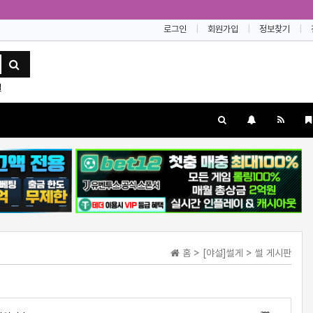
로그인
회원가입
정보찾기
설
홈 > [야설]썰게 > 썰 게시판