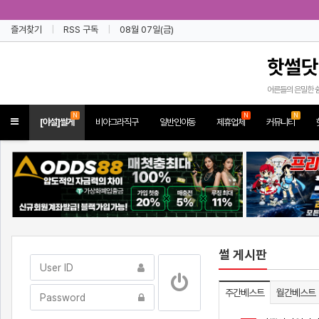
즐겨찾기
RSS 구독
08월 07일(금)
핫썰닷
어른들의 은밀한 
N
N
N
Toggle
[야설]썰게
비아그라직구
일반인야동
제휴업체
커뮤니티
navigation
썰 게시판
주간베스트
월간베스트