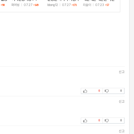
고 인증!
미
8
화여뉭
|
07.27
bbong12
|
07.27
리슬이
|
07.23
+90
+149
+171
+57
신고
0
0
신고
0
0
신고