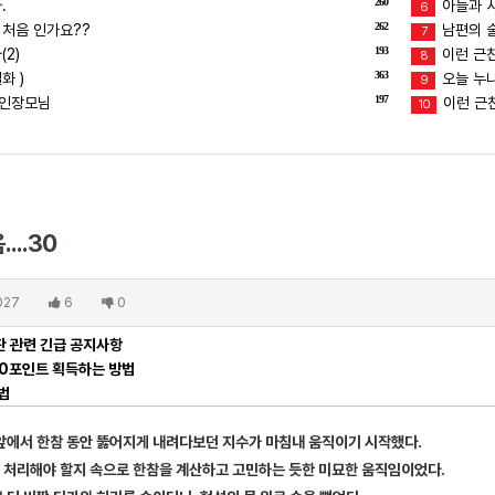
260
.
아들과 
6
262
 처음 인가요??
남편의 술버
7
193
2)
이런 근친
8
363
화 )
오늘 누
9
197
장인장모님
이런 근친
10
...30
027
6
0
 관련 긴급 공지사항
00포인트 획득하는 방법
법
 앞에서 한참 동안 뚫어지게 내려다보던 지수가 마침내 움직이기 시작했다.
 처리해야 할지 속으로 한참을 계산하고 고민하는 듯한 미묘한 움직임이었다.