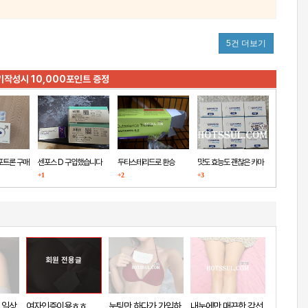
5건 더보기
기작성시 10,000포인트 증정
포트론 구매
센포스 D 구입했습니다
두타스테리드로 환승
맛도 효능도 괜찮은 카마
+1
+2
+3
그라
회원 전용글
 일상
여자인증이용ㅎㅎ
눈팅만 하다가 가입하
내눈에만 매끈한 각선