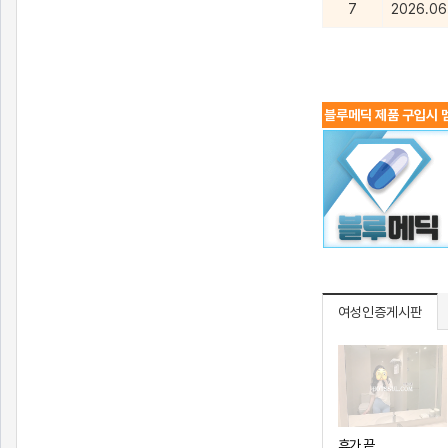
7
2026.06
블루메딕 제품 구입시 멤
여성인증게시판
휴가 끝..