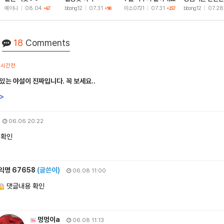
🫶
샷
예이니
|
08.04
bbong12
|
07.31
미소0721
|
07.31
bbong12
|
07.2
+67
+90
+257
18
Comments
1시간전
있는 야설이 진짜입니다. 꼭 보세요..
>
06.06 20:22
 확인
익명 67658
(글쓴이)
06.08 11:00
댓글내용 확인
멍멍이a
06.08 11:13