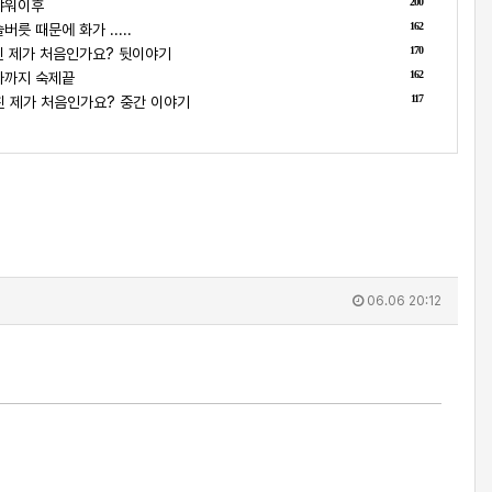
200
샤워이후
162
릇 때문에 화가 .....
170
 제가 처음인가요? 뒷이야기
162
나까지 숙제끝
117
 제가 처음인가요? 중간 이야기
06.06 20:12