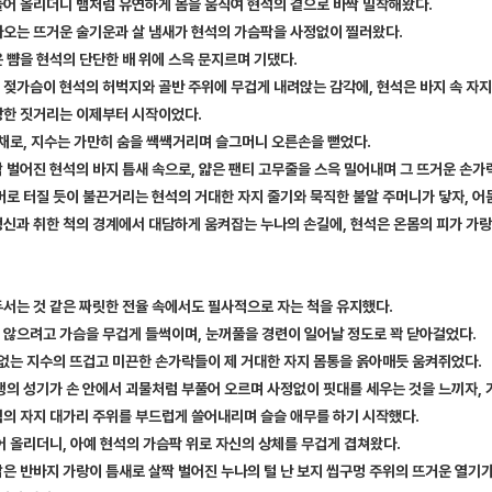
들어 올리더니 뱀처럼 유연하게 몸을 움직여 현석의 곁으로 바짝 밀착해왔다.
나오는 뜨거운 술기운과 살 냄새가 현석의 가슴팍을 사정없이 찔러왔다.
 뺨을 현석의 단단한 배 위에 스윽 문지르며 기댔다.
 젖가슴이 현석의 허벅지와 골반 주위에 무겁게 내려앉는 감각에, 현석은 바지 속 자지
탕한 짓거리는 이제부터 시작이었다.
 채로, 지수는 가만히 숨을 쌕쌕거리며 슬그머니 오른손을 뻗었다.
 벌어진 현석의 바지 틈새 속으로, 얇은 팬티 고무줄을 스윽 밀어내며 그 뜨거운 손
머로 터질 듯이 불끈거리는 현석의 거대한 자지 줄기와 묵직한 불알 주머니가 닿자, 어
정신과 취한 척의 경계에서 대담하게 움켜잡는 누나의 손길에, 현석은 온몸의 피가 가
두서는 것 같은 짜릿한 전율 속에서도 필사적으로 자는 척을 유지했다.
 않으려고 가슴을 무겁게 들썩이며, 눈꺼풀을 경련이 일어날 정도로 꽉 닫아걸었다.
 없는 지수의 뜨겁고 미끈한 손가락들이 제 거대한 자지 몸통을 옭아매듯 움켜쥐었다.
생의 성기가 손 안에서 괴물처럼 부풀어 오르며 사정없이 핏대를 세우는 것을 느끼자, 
석의 자지 대가리 주위를 부드럽게 쓸어내리며 슬슬 애무를 하기 시작했다.
어 올리더니, 아예 현석의 가슴팍 위로 자신의 상체를 무겁게 겹쳐왔다.
은 반바지 가랑이 틈새로 살짝 벌어진 누나의 털 난 보지 씹구멍 주위의 뜨거운 열기