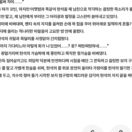
벌써 자아……."
뜩 혀가 꼬인, 하지만 어젯밤과 똑같이 현석을 제 남친으로 착각하는 음탕한 목소리가 
만 알고, 제 남친에게 부리던 그 어리광과 발정을 고스란히 쏟아내고 있었다.
미에 비벼대며, 팬티 속의 자지를 움켜쥔 손에 꽉 힘을 주어 위아래로 질척하게 흔들
바닥에 쓸리는 적나라한 마찰음이 고요한 방 안에 울렸다.
현석의 귀밑과 목덜미를 사정없이 간지럽혔다.
때까지 기다리느라 이렇게 화가 나 있었어……? 웅? 찌릿찌릿하네……."
 중얼거리며 현석의 가슴팍에 제 풍만하고 묵직한 젖가슴을 비벼댔다.
가득 집어삼키고도 피임약 덕분에 안전하다며 시침을 떼던 그 쫀득하고 음탕한 보지 구멍
 줄 알고 가볍게 한숨을 쉬며, 현석의 몸 위로 완전히 올라타 가랑이를 현석의 발기한
에 두고, 지수의 젖어 들기 시작한 보지 씹구멍의 매끄러운 감각이 현석의 자지 끝을 