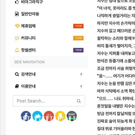
지수는 침대 맡으로 조금
비아그라직구
"이 녀석, 옷이라도 좀 
일반인야동
나직하게 중얼거리는 지
하지만 지수의 손가락이
제휴업체
new
지수의 길고 매끄러운 
커뮤니티
찰칵하는 소리와 함께 
new
바지 틈새가 벌어지자, 
핫썰센터
new
지수는 지퍼를 내려놓고는
현석은 등줄기에 소름이 
SIDE NAVIGATION
조금 전까지 서슬 퍼렇게
검색안내
"음~…… 여기가 어디
지수는 눈을 반쯤 감은
이용안내
아까 식탁에서 소맥 폭탄
"으으…… 나도 취하네…
혼잣말을 내뱉은 지수는
방금 전까지 칼날처럼 
진짜로 술이 뒤늦게 확 
침대 위로 기어올라와 현