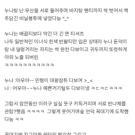
누나랑 난 우산을 서로 들어주며 바지랑 팬티까지 싹 벗어서 맥
주담긴 비닐봉투에 넣었다능 ^_^
누나는 배꼽티보다 약간 더 긴 면 티셔츠
나두 일반적인 이너식 힌색 반팔티만 입은 상태라 누나 둔덕이
랑 내 덜렁거리는 자지는 싹 완전 다보이고 귀두까지 또렷하게
야외 노출 되버린
ㅋㅋㅋㅋㅋㅋㅋㅋㅋㅋㅋ
누나 :아우야-- 민형이 대왕잠쥐 다보여 >_<
나 : 어우야~~누나 예쁜거기털두 다보이넹 ㅋㄷㅋㄷㅋㅋㅋ
그럼서 잠깐동안 이러구 실실 웃구 키득거리며 서로 반나체를
관람?햇음 ㅋㅋㅋㅋ 그렇게 웃어가며
숲 언덕 꼭대기에 도착했
다능 ㅋㅋ
꼭대기엔 자그마한 쉼터인 팔각정 그리고