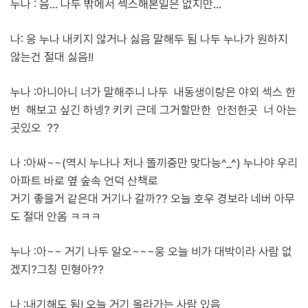
누나 : 음... 나두 밖에서 섹스해본일은 없지만...
나: 응 누나 내키지 않거나 싫음 말해두 됨 나두 누나가 원하지
않는건 절대 싫음!!
누나 :아니아니 너가 말해주니 나두 내동생이랑은 야외 섹스 한
번 해보고 싶긴 하넹? 키키 근데 그거할만한 안전한곳 너 아는
곳있오 ??
나 :아싸~~(역시 누나나 저나 똘끼중만 맞다능^_^) 누나야 우리
아파트 바로 옆 숲속 언덕 산책로
거기 좋을거 같은대 거기나 갈까?? 오늘 호우 경보라 네버 아무
도 절대 안옴 ㅋㅋㅋ
누나 :아~~ 거기 나두 알오~~~웅 오늘 비가 대박이라 사람 없
겠지?그칭 민형아??
나 :내기해도 됨! 오늘 거기 올라가는 사람 있음