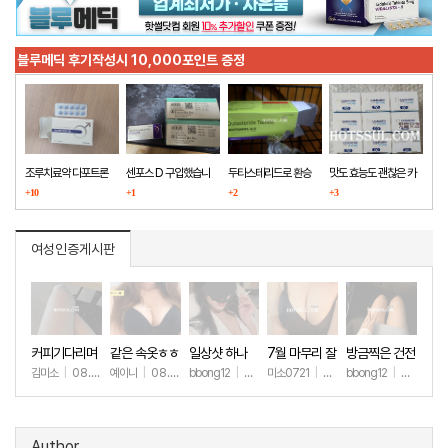
블루메딕 후기작성시 10,000포인트 증정
조루치료약 다포트론
센포스 D 구입했습니
두타스테리드로 환승
맛도 효능도 괜찮은 카
구매했습니다
+10
다
+1
+2
마그라
+3
여성인증게시판
커피기다리며
같은 속옷ㅎㅎ
일상샷 하나
7월 마무리 잘
방금찍은 건전
(안야함)
하세요🫶
한 일상샷
김미소
|
08.08
예이니
|
08.04
bbong12
|
07.31
미소0721
|
07.31
bbong12
|
07.28
+57
+73
+90
+265
+9
Author