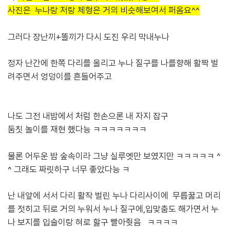
사진은
누나랑 저랑 체형은 거의 비슷해보여서 퍼옴요^^
그러다 장난끼+똘끼가 다시 도진 우리 막내누나
정자 난간에 한쪽 다리를 올리고 누나 질구를 나를향해 활짝 벌
려주면서 엉덩이를 흔들어주고
나도 그전 내밤에서 처럼 한손으론 내 자지 잡구
둠칫 놀이를 재현 했다능 ㅋㅋㅋㅋㅋㅋㅋ
물론 어두운 밤 숲속이라 그냥 실루엣만 보였지만 ㅋㅋㅋㅋㅋ ^
^ 그래도 짜릿하구 너무 좋았다능 ㅋ
난 내앞에 서서 다리 활작 벌린 누나 다리사이에 무릅꿇고 머리
를 젓히고 뒤로 거의 누워서
누나 질구에,입맞춤도 해가면서 누
나 보지를 입술이랑 혀로 핧구 빨아줫음 ㅋㅋㅋㅋ