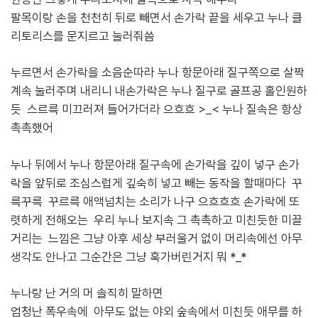
팔목이랑 손을 천천히 뒤로 빼면서 손가락 끝을 세우고
누나 클
리토리스를 문지르고 눌러줘씀
누르면서 손가락을 소음순따라 누나 항문아래 질구쪽으로
살짝
계속 눌러주며 내리니 내손가락은 누나 질구로 골프공 홀인원하
듯 스르륵
미끄러져 들어가더라 으흐흐 >_< 누나 질속은 항상
촉촉했어
누나 뒤에서 누나 항문아래 질구속에 손가락을 깊이 넣구 손가
락을 앞뒤로 조심스럽게 깊숙히 넣고 빼는 동작을 할때마다 꾸
륵꾸륵 꾸르륵 애액넘치는 소리가 나구 으흐흐흐 손가락에 또
렷하게 전해오는 우리 누나 보지속 그 촉촉하고 미친듯한 미끌
거리는 느낌은 그냥 아후 세상 부러울거 없이 머리속에선 아무
생각도 안나고 그순간은 그냥 훅가버린거지 뭐 *_*
누나랑 난 거의 머 솔직히 말하면
엄청난 폭우속에 아무도 없는 야외 숲속에서 미친듯 애무를 하