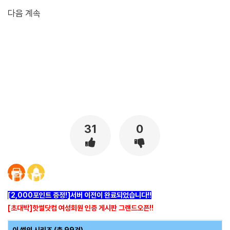
다음 계속
[출처]
친누나 에게 아다 떼인썰 36 ( 야설 | 은꼴사 | 썰모음 | 성인썰 - 핫썰닷컴)
?bo_table=ssul19&wr_id=897050
스포츠토토
31
0
[2,000포인트 증정!]서버 이전이 완료되었습니다!!
[초대박]핫썰닷컴 여성회원 인증 게시판 그랜드오픈!!
이 썰의 시리즈 (총 99건)