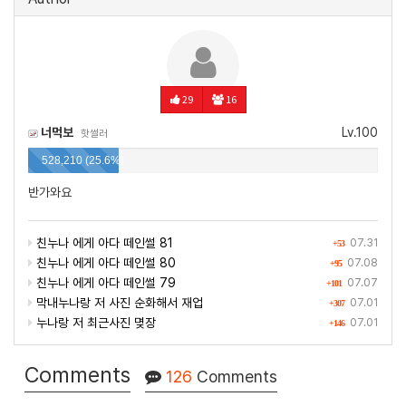
29
16
너먹보
Lv.100
핫썰러
528,210 (25.6%)
반가와요
친누나 에게 아다 떼인썰 81
07.31
+53
친누나 에게 아다 떼인썰 80
07.08
+95
친누나 에게 아다 떼인썰 79
07.07
+101
막내누나랑 저 사진 순화해서 재업
07.01
+307
누나랑 저 최근사진 몆장
07.01
+146
Comments
126
Comments