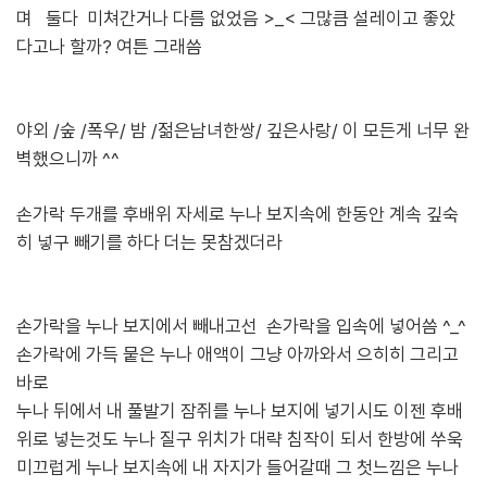
며 둘다 미쳐간거나 다름 없었음 >_< 그많큼 설레이고 좋았
다고나 할까? 여튼 그래씀
야외 /숲 /폭우/ 밤 /젊은남녀한쌍/ 깊은사랑/ 이 모든게 너무 완
벽했으니까 ^^
손가락 두개를 후배위 자세로 누나 보지속에 한동안 계속
깊숙
히 넣구 빼기를 하다 더는 못참겠더라
손가락을 누나 보지에서 빼내고선 손가락을 입속에 넣어씀 ^_^
손가락에 가득 뭍은 누나 애액이 그냥 아까와서 으히히 그리고
바로
누나 뒤에서 내 풀발기 잠쥐를 누나 보지에 넣기시도 이젠 후배
위로 넣는것도 누나 질구 위치가 대략 침작이 되서 한방에 쑤욱
미끄럽게 누나 보지속에 내 자지가 들어갈때
그 첫느낌은 누나