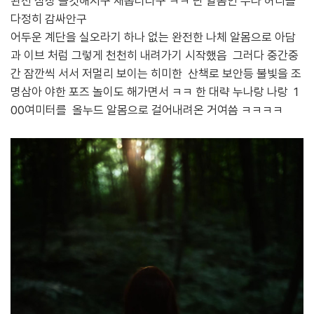
완전 심장 쫄깃해지구 새롭더라구 ㅋㅋ 난 알몸인 누나 허리를
다정히 감싸안구
어두운 계단을 실오라기 하나 없는 완전한 나체 알몸으로 아담
과 이브 처럼 그렇게 천천히 내려가기 시작했음 그러다
중간중
간 잠깐씩 서서 저멀리 보이는 히미한 산책로 보안등
불빛을 조
명삼아 야한 포즈 놀이도 해가면서 ㅋㅋ 한 대략 누나랑 나랑 1
00여미터를 올누드 알몸으로 걸어내려온 거여씀 ㅋㅋㅋㅋ