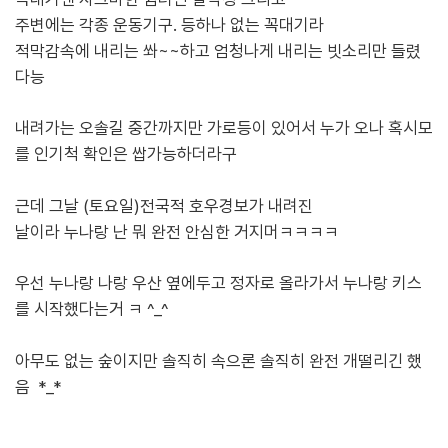
주변에는 각종 운동기구. 등하나 없는 꼭대기라
적막감속에 내리는 쏴~~하고 엄청나게 내리는 빗소리만 들렸
다능
내려가는 오솔길 중간까지만 가로등이 있어서 누가 오나
혹시모
를 인기척 확인은 쌉가능하더라구
근데 그날 (토요일)전국적 호우경보가 내려진
날이라 누나랑 난 뭐 완전 안심한 거지머ㅋㅋㅋㅋ
우선 누나랑 나랑 우산 옆에두고 정자로 올라가서 누나랑 키스
를 시작했다는거 ㅋ ^_^
아무도 없는 숲이지만 솔직히 속으론 솔직히 완전 개떨리긴 했
음 *_*