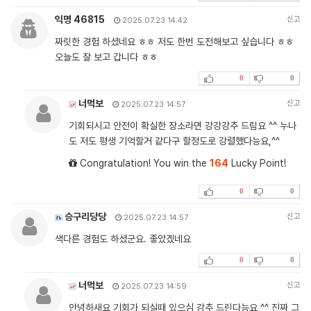
익명 46815
신고
2025.07.23 14:42
짜릿한 경험 하셨네요 ㅎㅎ 저도 한번 도전해보고 싶습니다 ㅎㅎ
오늘도 잘 보고 갑니다 ㅎㅎ
0
0
너먹보
신고
2025.07.23 14:57
기회되시고 안전이 확실한 장소라면 강강강추 드림요 ^^ 누나
도 저도 평생 기억할거 같다구 할정도로 강렬했다능요,^^
Congratulation! You win the
164
Lucky Point!
0
0
승구리당당
신고
2025.07.23 14:57
색다른 경험도 하셨군요. 좋았겠네요
0
0
너먹보
신고
2025.07.23 14:59
안녕하새요 기회가 되실때 있으심 강추 드린다능요 ^^ 진짜 그