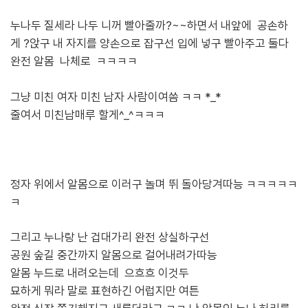
누나두 질세라 나두 니꺼 빨아줄까?~~하면서 내앞에 공손하
게 ?앉구 내 자지를 양손으로 잡구선 입에 넣구 빨아주고 둘다
완전 알몸 나체로 ㅋㅋㅋㅋ
그냥 미친 여자 미친 남자 사람이여씀 ㅋㅋ *_*
줄여서 미친남매루 할게^_^ㅋㅋㅋ
정자 위에서 알몸으로 이러구 놀며 뛰 돌아당겨따능
ㅋㅋㅋㅋㅋ
ㅋ
그리고 누나랑 난 겁대가리 완전 상실하구선
공원 숲길 중간까지 알몸으로 걸어내려가따능
알몸 누드로 내려오는데 으흐흐 이것두
묘하게 뭐라 말로 표현하긴 어럽지만 여튼