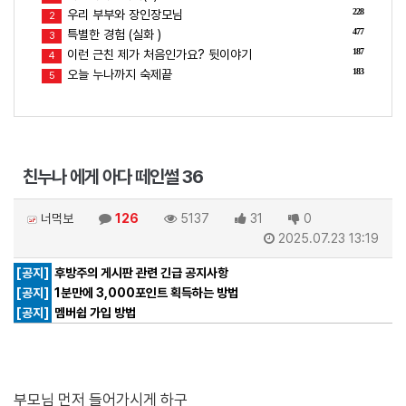
228
우리 부부와 장인장모님
2
477
특별한 경험 (실화 )
3
187
이런 근친 제가 처음인가요? 뒷이야기
4
183
오늘 누나까지 숙제끝
5
친누나 에게 아다 떼인썰 36
너먹보
126
5137
31
0
2025.07.23 13:19
[공지]
후방주의 게시판 관련 긴급 공지사항
[공지]
1분만에 3,000포인트 획득하는 방법
[공지]
멤버쉽 가입 방법
부모님 먼저 들어가시게 하구