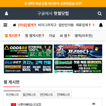
초 대박! 여성 인증 게시판이 오픈되었습니다!!
구글에서
핫썰닷컴
[야설]썰게
비아그라직구
일반인야동
제휴업체
커뮤니티
썰 게시판
펌 썰게시판
야설
AI 썰
썰게(비추천)
썰 게시판
주간베스트
월간베스트
연간베스트
전체베스트
204
나쁜아빠입니다(2)
1