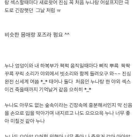
랑 섹스할때마다 새로왓어 진심 꼭 처음 누나랑 어설프지만 극
도로 긴잠햇던 그날 처럼 ㅠ
비슷한 몸매랑 포즈라 펌요 ^^
누나 엉덩이와 내 하복부가 펵퍽 움직일때마다 삐직 뿌륵 팍팍
꾸륵 꾸릭 소리가 야외에서 빗소리와 함께 들려오구 와~~ 진심
완전 신세계 여씀 *_* 태어나 둘다 처음인 누나랑 한 야외 섹스
이건 죽을때까지 기억날거 같음 으히히 *_*
누나도 아무도 없는 숲속이라는 긴장속에 흥분해서인지 막 신음
을 손으로
입을 막아가며 내지르고 나도 으으으윽 누나 너무 좋
아 미칠것 같아 누나
누나두 으아악 으허헝 민형아 너무 좋아 나 죽을거 같아 아아악