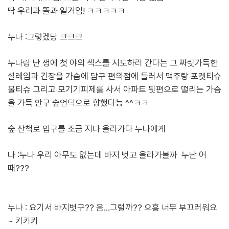
딱 우리과 똘과 일거임! ㅋㅋㅋㅋㅋ
누나 :그렇겠당 크크크
누나랑 난 생에 첫 야외 섹스를 시도하러 간다는 그 짜릿가득한
설레임과 긴장을 가슴에 담구 편의점에 들러서 맥주랑 포켓티슈
물티슈 그리고 모기기피제를 사서 아파트 뒷편으로 떨리는 가슴
을 가득 안구 숲언덕으로 향했다능 ^^ㅋㅋ
숲 산책로 입구를 조금 지나 올라가다 누나에게
나 :누나 우리 아무도 없는데 바지 벗고 올라가볼까 누난 어
때???
누나 : 요기서 바지벗구?? 음...그럴까?? 으흥 너무 부끄러워요
~ 키키키