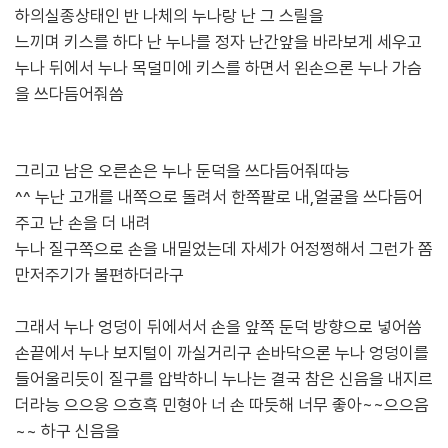
하의실종상태인 반 나체의 누나랑 난 그 스릴을
느끼며 키스를 하다 난 누나를 정자 난간앞을 바라보게 세우고
누나 뒤에서 누나 목덜미에 키스를 하면서 왼손으론 누나 가슴
을 쓰다듬어줘씀
그리고 남은 오른손은 누나 둔덕을 쓰다듬어줘따능
^^ 누난 고개를 내쪽으로 돌려서 한쪽팔로 내,얼굴을 쓰다듬어
주고 난 손을 더 내려
누나 질구쪽으로 손을 내밀었는데 자세가 어정쩡해서 그런가 쫌
만저주기가 불편하더라구
그래서 누나 엉덩이 뒤에서서 손을 앞쪽 둔덕 방향으로 넣어씀
손끝에서 누나 보지털이 까실거리구 손바닥으론 누나 엉덩이를
들어울리듯이 질구를 압박하니 누나는 결국 참은 신음을 내지르
더라능 으으응 으흐흑 민형아 너 손 따듯해 너무 좋아~~으으음
~~ 하구 신음을