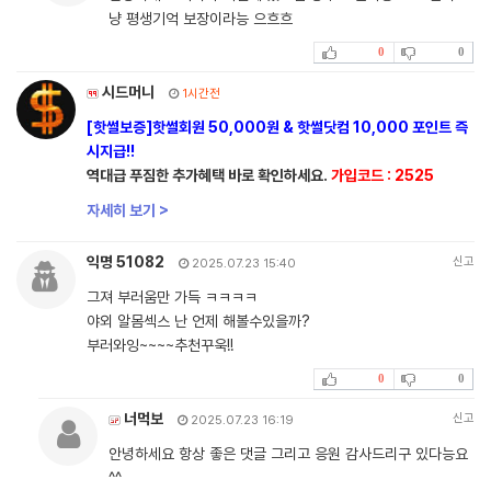
냥 평생기억 보장이라능 으흐흐
0
0
시드머니
1시간전
[핫썰보증]핫썰회원 50,000원 & 핫썰닷컴 10,000 포인트 즉
시지급!!
역대급 푸짐한 추가혜택 바로 확인하세요.
가입코드 : 2525
자세히 보기 >
익명 51082
신고
2025.07.23 15:40
그져 부러움만 가득 ㅋㅋㅋㅋ
야외 알몸섹스 난 언제 해볼수있을까?
부러와잉~~~~추천꾸욱!!
0
0
너먹보
신고
2025.07.23 16:19
안녕하세요 항상 좋은 댓글 그리고 응원 감사드리구 있다능요
^^