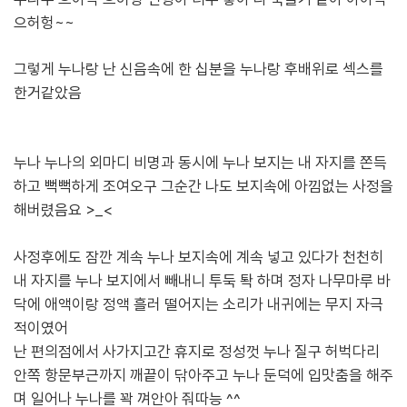
으허헝~~
그렇게 누나랑 난 신음속에 한 십분을 누나랑 후배위로 섹스를
한거같았음
누나 누나의 외마디 비명과 동시에 누나 보지는 내 자지를 쫀득
하고 뻑뻑하게 조여오구 그순간 나도 보지속에 아낌없는 사정을
해버렸음요 >_<
사정후에도 잠깐 계속 누나 보지속에 계속 넣고 있다가 천천히
내 자지를 누나 보지에서 빼내니 투둑 톽 하며 정자 나무마루 바
닥에 애액이랑 정액 흘러 떨어지는 소리가 내귀에는 무지 자극
적이였어
난 편의점에서 사가지고간 휴지로
정성껏 누나 질구 허벅다리
안쪽 항문부근까지
깨끝이 닦아주고 누나 둔덕에 입맛춤을 해주
며
일어나 누나를 꽉 껴안아 줘따능 ^^