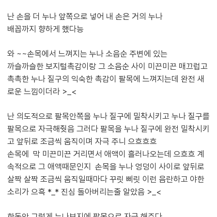
난 손을 더 누나 앞쪽으로 넣어 내 손은 거의 누나
배꼽까지 향하게 했다능
와 ~~손목에서 느껴지는 누나 소음순 주변에 있는
까슬까슬한 보지털촉감이랑 그 소음순 사이 미끈미끈 매끄럽고
촉촉한
누나 질구의 익숙한 촉감이 팔목에 느껴지는데 완전 새
로운 느낌이더라 >_<
난 의도적으로 팔목안쪽을 누나 질구에 밀착시키고 누나 질구를
팔목으로 자극해줫음 그러다 팔목을 누나 질구에 완전 밀착시키
고 앞뒤로 조금씩 움직이며 자극 주니 으흐흐흐
손목에 막 미끈미끈 거리면서 애액이 흘러나오는데 으흐흐 계
속적으로 그 애액때문인지 손목을 누나 엉덩이
사이로 앞뒤로
살짝 살짝 조금씩 움직일때마다 꾸릿 삐릿 이런 음란하고 야한
소리가 으흑 *_* 진심
돌아버리는줄 알았음 >_<
한동안 그렇게 누나보지에 팔목으로 자극 해주다